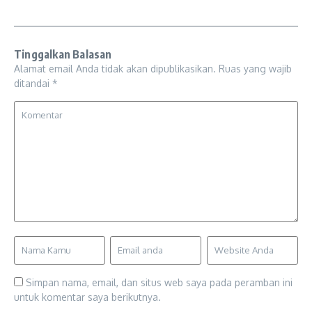
Tinggalkan Balasan
Alamat email Anda tidak akan dipublikasikan.
Ruas yang wajib
ditandai
*
Simpan nama, email, dan situs web saya pada peramban ini
untuk komentar saya berikutnya.