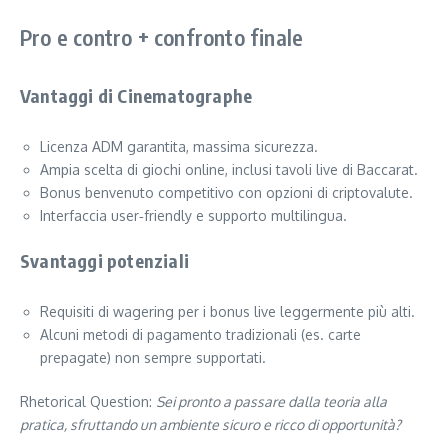
Pro e contro + confronto finale
Vantaggi di Cinematographe
Licenza ADM garantita, massima sicurezza.
Ampia scelta di giochi online, inclusi tavoli live di Baccarat.
Bonus benvenuto competitivo con opzioni di criptovalute.
Interfaccia user‑friendly e supporto multilingua.
Svantaggi potenziali
Requisiti di wagering per i bonus live leggermente più alti.
Alcuni metodi di pagamento tradizionali (es. carte
prepagate) non sempre supportati.
Rhetorical Question:
Sei pronto a passare dalla teoria alla
pratica, sfruttando un ambiente sicuro e ricco di opportunità?