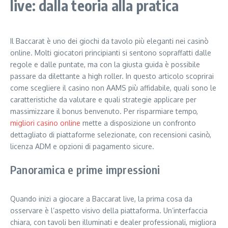
live: dalla teoria alla pratica
Il Baccarat è uno dei giochi da tavolo più eleganti nei casinò
online. Molti giocatori principianti si sentono sopraffatti dalle
regole e dalle puntate, ma con la giusta guida è possibile
passare da dilettante a high roller. In questo articolo scoprirai
come scegliere il casino non AAMS più affidabile, quali sono le
caratteristiche da valutare e quali strategie applicare per
massimizzare il bonus benvenuto. Per risparmiare tempo,
migliori casino online
mette a disposizione un confronto
dettagliato di piattaforme selezionate, con recensioni casinò,
licenza ADM e opzioni di pagamento sicure.
Panoramica e prime impressioni
Quando inizi a giocare a Baccarat live, la prima cosa da
osservare è l’aspetto visivo della piattaforma. Un’interfaccia
chiara, con tavoli ben illuminati e dealer professionali, migliora