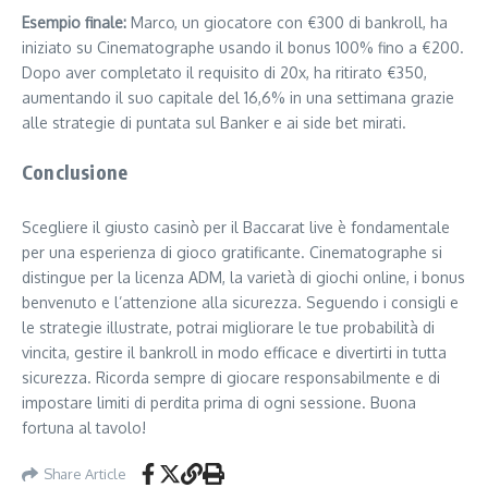
Esempio finale:
Marco, un giocatore con €300 di bankroll, ha
iniziato su Cinematographe usando il bonus 100% fino a €200.
Dopo aver completato il requisito di 20x, ha ritirato €350,
aumentando il suo capitale del 16,6% in una settimana grazie
alle strategie di puntata sul Banker e ai side bet mirati.
Conclusione
Scegliere il giusto casinò per il Baccarat live è fondamentale
per una esperienza di gioco gratificante. Cinematographe si
distingue per la licenza ADM, la varietà di giochi online, i bonus
benvenuto e l’attenzione alla sicurezza. Seguendo i consigli e
le strategie illustrate, potrai migliorare le tue probabilità di
vincita, gestire il bankroll in modo efficace e divertirti in tutta
sicurezza. Ricorda sempre di giocare responsabilmente e di
impostare limiti di perdita prima di ogni sessione. Buona
fortuna al tavolo!
Share Article