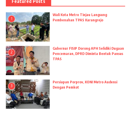
Featured Posts
Wali Kota Metro Tinjau Langsung
1
Pembenahan TPAS Karangrejo
Gubernur FISIP Dorong APH Selidiki Dugaan
2
Pencemaran, DPRD Diminta Bentuk Pansus
TPAS
Persiapan Porprov, KONI Metro Audensi
3
Dengan Pemkot