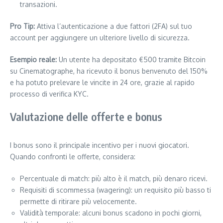
transazioni.
Pro Tip:
Attiva l’autenticazione a due fattori (2FA) sul tuo
account per aggiungere un ulteriore livello di sicurezza.
Esempio reale:
Un utente ha depositato €500 tramite Bitcoin
su Cinematographe, ha ricevuto il bonus benvenuto del 150%
e ha potuto prelevare le vincite in 24 ore, grazie al rapido
processo di verifica KYC.
Valutazione delle offerte e bonus
I bonus sono il principale incentivo per i nuovi giocatori.
Quando confronti le offerte, considera:
Percentuale di match: più alto è il match, più denaro ricevi.
Requisiti di scommessa (wagering): un requisito più basso ti
permette di ritirare più velocemente.
Validità temporale: alcuni bonus scadono in pochi giorni,