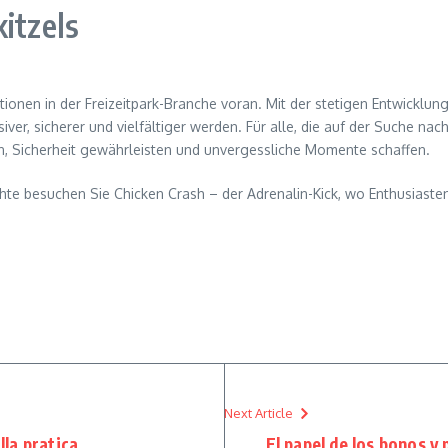
itzels
ionen in der Freizeitpark-Branche voran. Mit der stetigen Entwickl
r, sicherer und vielfältiger werden. Für alle, die auf der Suche nac
n, Sicherheit gewährleisten und unvergessliche Momente schaffen.
te besuchen Sie Chicken Crash – der Adrenalin-Kick, wo Enthusiasten
Next Article
lla pratica
El papel de los bonos y