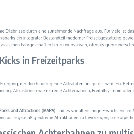
reme Erlebnisse durch eine zunehmende Nachfrage aus. Für viele ist d
sparks ein integraler Bestandteil moderner Freizeitgestaltung gewo
lassischen Fahrgeschäften hin zu innovativen, oftmals grenzüberschre
icks in Freizeitparks
Erregung, der durch aufregende Aktivitäten ausgelöst wird. Für Betrei
nung. Attraktionen wie extreme Achterbahnen, Freifallsysteme oder im
arks and Attractions (IAAPA)
sind es vor allem junge Erwachsene im A
ben an, regelmäßig extreme Attraktionen zu bevorzugen, um körperli
assischen Achterbahnen zu multis