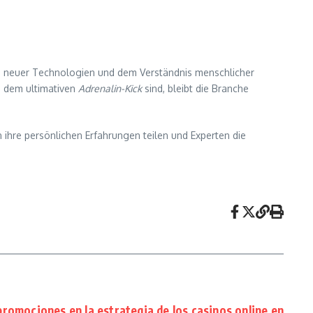
ung neuer Technologien und dem Verständnis menschlicher
h dem ultimativen
Adrenalin-Kick
sind, bleibt die Branche
 ihre persönlichen Erfahrungen teilen und Experten die
 promociones en la estrategia de los casinos online en