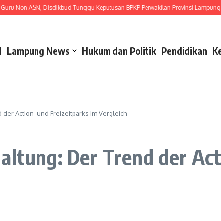
Non ASN, Disdikbud Tunggu Keputusan BPKP Perwakilan Provinsi Lampung
Ge
l
Lampung News
Hukum dan Politik
Pendidikan
K
 der Action- und Freizeitparks im Vergleich
altung: Der Trend der Act