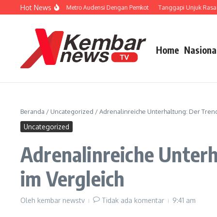
Lewati ke konten
Hot News
apan Porprov, KONI Metro Audensi Dengan Pemkot
Tanggapi Unjuk Rasa Guru 
Home
Nasiona
Beranda
/
Uncategorized
/
Adrenalinreiche Unterhaltung: Der Trend
Uncategorized
Adrenalinreiche Unterh
im Vergleich
Oleh
kembar newstv
Tidak ada komentar
9:41 am