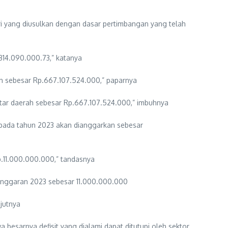
i yang diusulkan dengan dasar pertimbangan yang telah
314.090.000.73,” katanya
ah sebesar Rp.667.107.524.000,” paparnya
ntar daerah sebesar Rp.667.107.524.000,” imbuhnya
r pada tahun 2023 akan dianggarkan sebesar
p.11.000.000.000,” tandasnya
anggaran 2023 sebesar 11.000.000.000
jutnya
esarnya defisit yang dialami dapat ditutupi oleh sektor