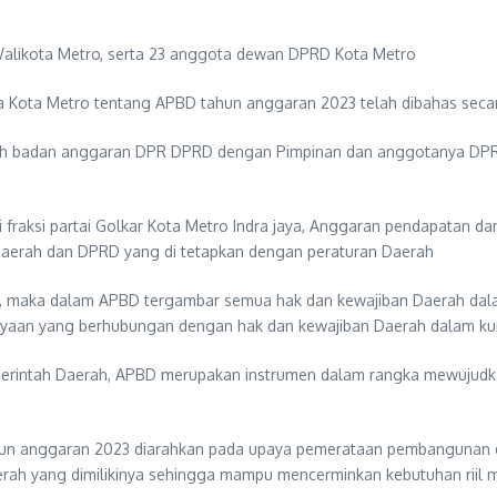
 Walikota Metro, serta 23 anggota dewan DPRD Kota Metro
 Kota Metro tentang APBD tahun anggaran 2023 telah dibahas seca
oleh badan anggaran DPR DPRD dengan Pimpinan dan anggotanya DPR
ri fraksi partai Golkar Kota Metro Indra jaya, Anggaran pendapatan
Daerah dan DPRD yang di tetapkan dengan peraturan Daerah
, maka dalam APBD tergambar semua hak dan kewajiban Daerah dal
kayaan yang berhubungan dengan hak dan kewajiban Daerah dalam kur
merintah Daerah, APBD merupakan instrumen dalam rangka mewujudk
un anggaran 2023 diarahkan pada upaya pemerataan pembangunan da
h yang dimilikinya sehingga mampu mencerminkan kebutuhan riil ma