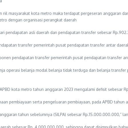
ya
 riil masyarakat kota metro maka terdapat pergeseran anggaran dar
etro dengan organisasi perangkat daerah
ari pendapatan asli daerah dan pendapatan transfer sebesar Rp.902.
endapatan transfer pemerintah pusat pendapatan transfer antar daer
omponen pendapatan transfer pemerintah pusat pendapatan transfer a
nja operasi belanja modal belanja tidak terduga dan belanja transfe
r APBD kota metro tahun anggaran 2023 mengalami defisit sebesar R
rimaan pembiayaan serta pengeluaran pembiayaan, pada APBD tahun 
n anggaran tahun sebelumnya (SILPA) sebesar Rp.15.000.000.000,” lan
aerah sebesar Rp. 4.000.000.000, sehingga dapat disimpulkan bahwa b