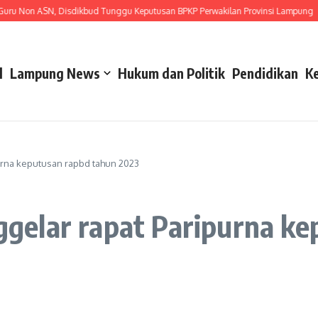
n ASN, Disdikbud Tunggu Keputusan BPKP Perwakilan Provinsi Lampung
Gera
l
Lampung News
Hukum dan Politik
Pendidikan
K
rna keputusan rapbd tahun 2023
elar rapat Paripurna ke