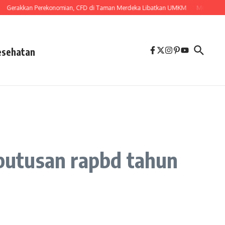
kkan Perekonomian, CFD di Taman Merdeka Libatkan UMKM
Mulai 1 Agustus, 
esehatan
putusan rapbd tahun