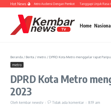
Lewati ke konten
Hot News
an Porprov, KONI Metro Audensi Dengan Pemkot
Tanggapi Unjuk Rasa Guru No
Home
Nasiona
Beranda
/
Berita
/
metro
/
DPRD Kota Metro menggelar rapat Paripu
metro
DPRD Kota Metro mengg
2023
Oleh
kembar newstv
Tidak ada komentar
8:19 am