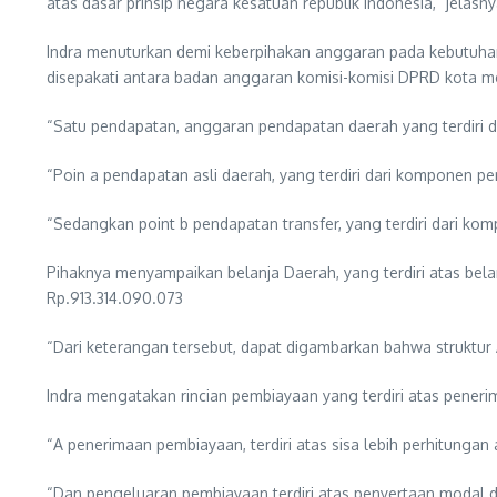
atas dasar prinsip negara kesatuan republik Indonesia,” jelasn
Indra menuturkan demi keberpihakan anggaran pada kebutuhan
disepakati antara badan anggaran komisi-komisi DPRD kota m
“Satu pendapatan, anggaran pendapatan daerah yang terdiri d
“Poin a pendapatan asli daerah, yang terdiri dari komponen p
“Sedangkan point b pendapatan transfer, yang terdiri dari k
Pihaknya menyampaikan belanja Daerah, yang terdiri atas bela
Rp.913.314.090.073
“Dari keterangan tersebut, dapat digambarkan bahwa struktu
Indra mengatakan rincian pembiayaan yang terdiri atas pene
“A penerimaan pembiayaan, terdiri atas sisa lebih perhitunga
“Dan pengeluaran pembiayaan terdiri atas penyertaan modal d