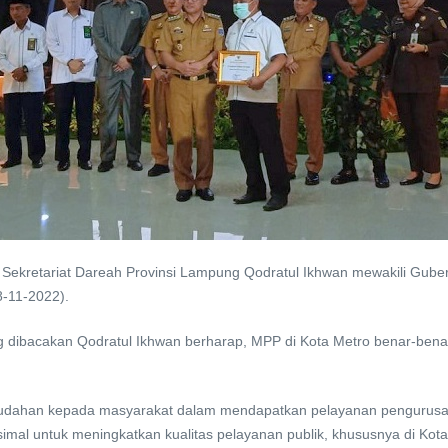
Sekretariat Dareah Provinsi Lampung Qodratul Ikhwan mewakili Guber
8-11-2022).
ng dibacakan Qodratul Ikhwan berharap, MPP di Kota Metro benar-ben
mudahan kepada masyarakat dalam mendapatkan pelayanan pengurusan
simal untuk meningkatkan kualitas pelayanan publik, khususnya di Kot