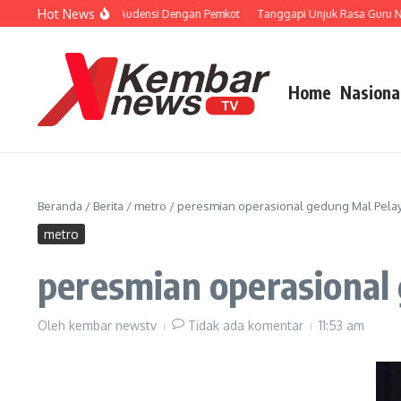
Lewati ke konten
Hot News
orprov, KONI Metro Audensi Dengan Pemkot
Tanggapi Unjuk Rasa Guru Non AS
Home
Nasiona
Beranda
/
Berita
/
metro
/
peresmian operasional gedung Mal Pelay
metro
peresmian operasional
Oleh
kembar newstv
Tidak ada komentar
11:53 am