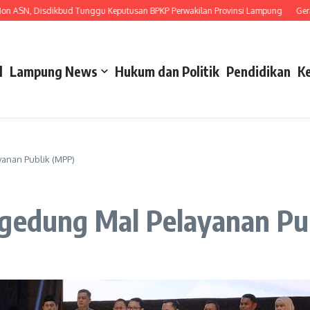
N, Disdikbud Tunggu Keputusan BPKP Perwakilan Provinsi Lampung
Gerakkan
l
Lampung News
Hukum dan Politik
Pendidikan
K
anan Publik (MPP)
 gedung Mal Pelayanan Pu