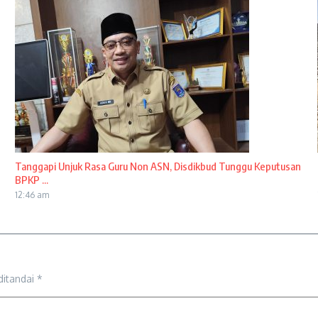
Tanggapi Unjuk Rasa Guru Non ASN, Disdikbud Tunggu Keputusan
BPKP ...
12:46 am
ditandai
*