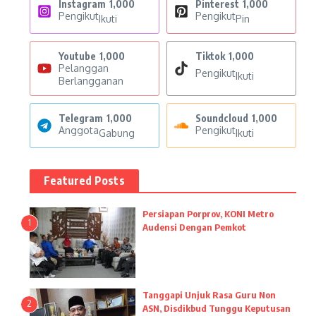
Instagram
1,000
Pinterest
1,000
Pengikut
Pengikut
Ikuti
Pin
Youtube
1,000
Tiktok
1,000
Pelanggan
Pengikut
Ikuti
Berlangganan
Telegram
1,000
Soundcloud
1,000
Anggota
Pengikut
Gabung
Ikuti
Featured Posts
Persiapan Porprov, KONI Metro
1
Audensi Dengan Pemkot
Tanggapi Unjuk Rasa Guru Non
2
ASN, Disdikbud Tunggu Keputusan