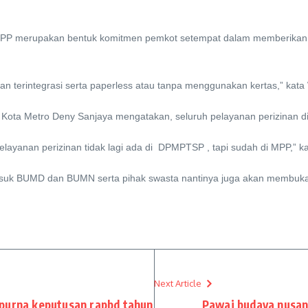
PP merupakan bentuk komitmen pemkot setempat dalam memberikan p
an terintegrasi serta paperless atau tanpa menggunakan kertas,” kata
ta Metro Deny Sanjaya mengatakan, seluruh pelayanan perizinan di ko
elayanan perizinan tidak lagi ada di DPMPTSP , tapi sudah di MPP,” ka
asuk BUMD dan BUMN serta pihak swasta nantinya juga akan membuka 
Next Article
purna keputusan rapbd tahun
Pawai budaya nusan