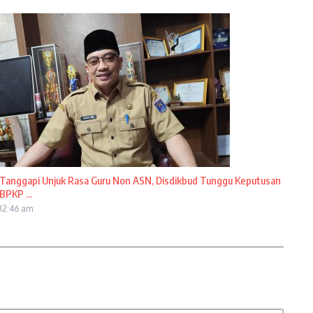
Tanggapi Unjuk Rasa Guru Non ASN, Disdikbud Tunggu Keputusan
BPKP ...
12:46 am