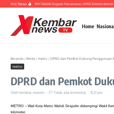
Lewati ke konten
Hot News
ernur FISIP Dorong APH Selidiki Dugaan Pencemaran, DPRD Diminta Bentuk Pan
Home
Nasiona
Beranda
/
Berita
/
metro
/
DPRD dan Pemkot Dukung Penggunaan Mo
metro
DPRD dan Pemkot Duku
Oleh
kembar newstv
Tidak ada komentar
8:21 pm
METRO – Wali Kota Metro Wahdi Sirajudin didampingi Wakil Ket
kilometer.