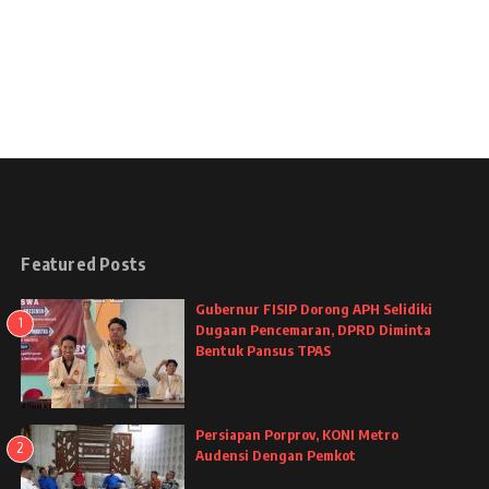
Featured Posts
Gubernur FISIP Dorong APH Selidiki
1
Dugaan Pencemaran, DPRD Diminta
Bentuk Pansus TPAS
Persiapan Porprov, KONI Metro
2
Audensi Dengan Pemkot