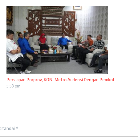
Persiapan Porprov, KONI Metro Audensi Dengan Pemkot
5:53 pm
ditandai
*