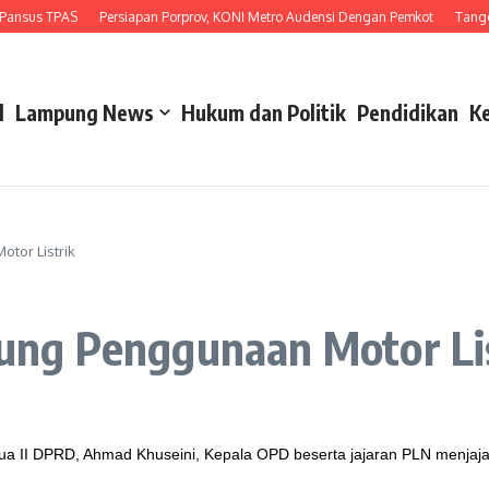
sus TPAS
Persiapan Porprov, KONI Metro Audensi Dengan Pemkot
Tanggapi 
l
Lampung News
Hukum dan Politik
Pendidikan
K
tor Listrik
ng Penggunaan Motor Lis
ua II DPRD, Ahmad Khuseini, Kepala OPD beserta jajaran PLN menjajal