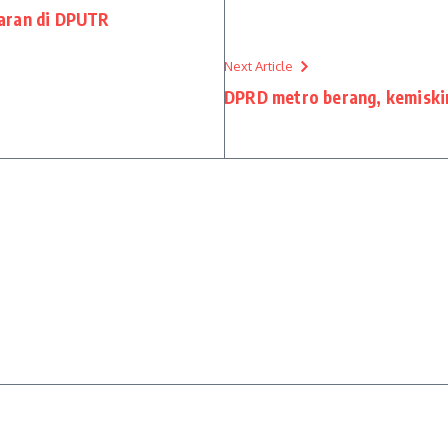
aran di DPUTR
Next Article
DPRD metro berang, kemiski