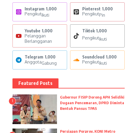
Instagram
1,000
Pinterest
1,000
Pengikut
Pengikut
Ikuti
Pin
Youtube
1,000
Tiktok
1,000
Pelanggan
Pengikut
Ikuti
Berlangganan
Telegram
1,000
Soundcloud
1,000
Anggota
Pengikut
Gabung
Ikuti
Featured Posts
Gubernur FISIP Dorong APH Selidiki
1
Dugaan Pencemaran, DPRD Diminta
Bentuk Pansus TPAS
Persiapan Porprov, KONI Metro