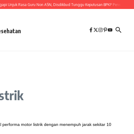
Unjuk Rasa Guru Non ASN, Disdikbud Tunggu Keputusan BPKP Perwakilan Provin
esehatan
trik
 performa motor listrik dengan menempuh jarak sekitar 10