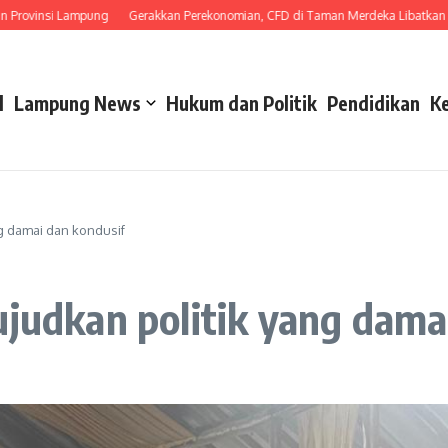
si Lampung
Gerakkan Perekonomian, CFD di Taman Merdeka Libatkan UMKM
l
Lampung News
Hukum dan Politik
Pendidikan
K
 damai dan kondusif
dkan politik yang damai