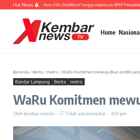
Lewati ke konten
Hot News
njuk Rasa Guru Non ASN, Disdikbud Tunggu Keputusan BPKP Perwakilan Provin
Home
Nasiona
Beranda
/
Berita
/
metro
/
WaRu Komitmen mewujudkan politik yang
Bandar Lampung
Berita
metro
WaRu Komitmen mewuju
Oleh
kembar newstv
Tidak ada komentar
8:01 pm