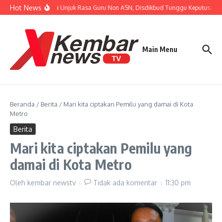
Lewati ke konten
Hot News
Tanggapi Unjuk Rasa Guru Non ASN, Disdikbud Tunggu Keputusan BP
Main Menu
Beranda
/
Berita
/
Mari kita ciptakan Pemilu yang damai di Kota
Metro
Berita
Mari kita ciptakan Pemilu yang
damai di Kota Metro
Oleh
kembar newstv
Tidak ada komentar
11:30 pm