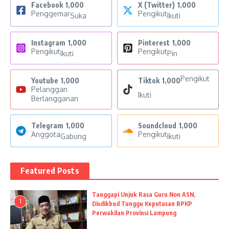
Facebook
1,000
X (Twitter)
1,000
Penggemar
Pengikut
Suka
Ikuti
Instagram
1,000
Pinterest
1,000
Pengikut
Pengikut
Ikuti
Pin
Pengikut
Youtube
1,000
Tiktok
1,000
Pelanggan
Ikuti
Berlangganan
Telegram
1,000
Soundcloud
1,000
Anggota
Pengikut
Gabung
Ikuti
Featured Posts
Tanggapi Unjuk Rasa Guru Non ASN,
1
Disdikbud Tunggu Keputusan BPKP
Perwakilan Provinsi Lampung