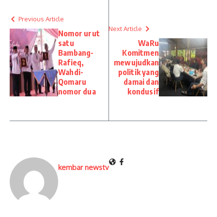
Previous Article
Next Article
Nomor urut
satu
WaRu
Bambang-
Komitmen
Rafieq,
mewujudkan
Wahdi-
politik yang
Qomaru
damai dan
nomor dua
kondusif
kembar newstv