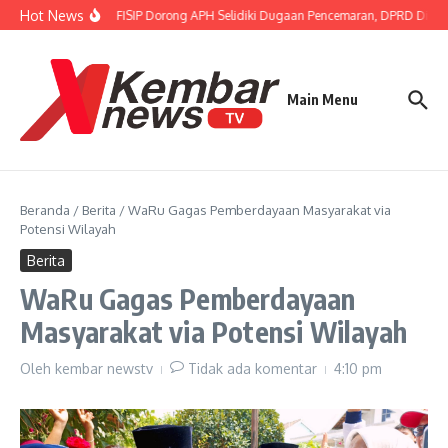
Lewati ke konten
Hot News
Gubernur FISIP Dorong APH Selidiki Dugaan Pencemaran, DPRD Dimin
Main Menu
Beranda
/
Berita
/
WaRu Gagas Pemberdayaan Masyarakat via
Potensi Wilayah
Berita
WaRu Gagas Pemberdayaan
Masyarakat via Potensi Wilayah
Oleh
kembar newstv
Tidak ada komentar
4:10 pm