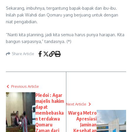
Sekarang, imbuhnya, tergantung bapak-bapak dan ibu-ibu.
Inilah pak Wahdi dan Qomaru yang berjuang untuk dengan
niat pengabdian.
“Nanti kita planning, jadi kita semua harus punya harapan. Kita
bangun sarpasnya,” tandasnya. (*)
Share Article
Previous Article
Pledoi : Agar
majelis hakim
Next Article
dapat
membebaska
Warga Metro
n terdakwa
Apresiasi
Qomaru
Jaminan
Zaman dari
Kesehatan