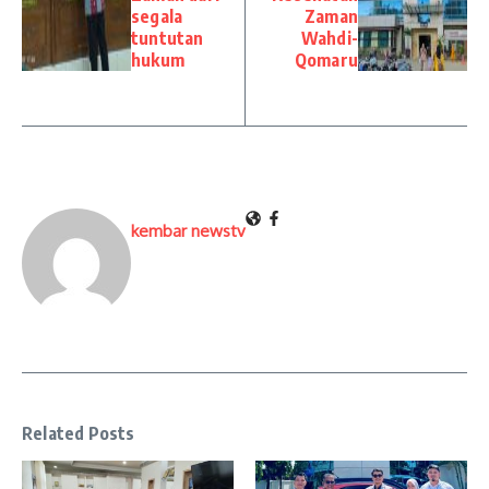
segala
Zaman
tuntutan
Wahdi-
hukum
Qomaru
kembar newstv
Related Posts