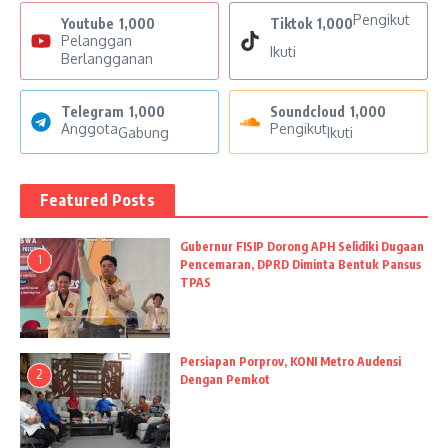
Pengikut
Youtube
1,000
Tiktok
1,000
Pelanggan
Ikuti
Berlangganan
Telegram
1,000
Soundcloud
1,000
Anggota
Pengikut
Gabung
Ikuti
Featured Posts
Gubernur FISIP Dorong APH Selidiki Dugaan
1
Pencemaran, DPRD Diminta Bentuk Pansus
TPAS
Persiapan Porprov, KONI Metro Audensi
2
Dengan Pemkot