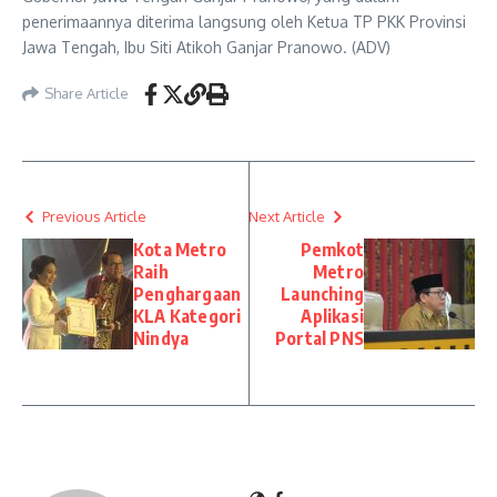
penerimaannya diterima langsung oleh Ketua TP PKK Provinsi
Jawa Tengah, Ibu Siti Atikoh Ganjar Pranowo. (ADV)
Share Article
Previous Article
Next Article
Kota Metro
Pemkot
Raih
Metro
Penghargaan
Launching
KLA Kategori
Aplikasi
Nindya
Portal PNS