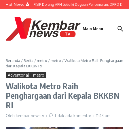
Lewati ke konten
Hot News
Gubernur FISIP Dorong APH Selidiki Dugaan Pencemaran, DPRD Dimint
Main Menu
Beranda
/
Berita
/
metro
/
metro
/
Walikota Metro Raih Penghargaan
dari Kepala BKKBN RI
Adventorial
metro
Walikota Metro Raih
Penghargaan dari Kepala BKKBN
RI
Oleh
kembar newstv
Tidak ada komentar
11:43 am