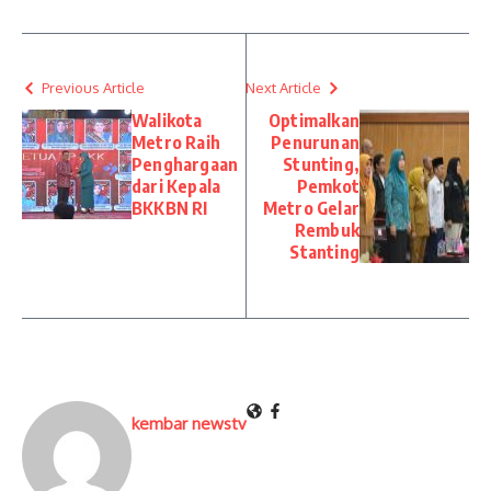
Previous Article
Next Article
Walikota
Optimalkan
Metro Raih
Penurunan
Penghargaan
Stunting,
dari Kepala
Pemkot
BKKBN RI
Metro Gelar
Rembuk
Stanting
kembar newstv