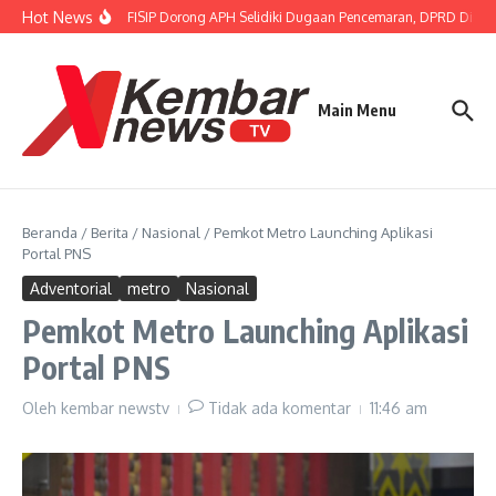
Lewati ke konten
Hot News
Gubernur FISIP Dorong APH Selidiki Dugaan Pencemaran, DPRD Dimint
Main Menu
Beranda
/
Berita
/
Nasional
/
Pemkot Metro Launching Aplikasi
Portal PNS
Adventorial
metro
Nasional
Pemkot Metro Launching Aplikasi
Portal PNS
Oleh
kembar newstv
Tidak ada komentar
11:46 am