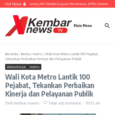
Lewati ke konten
Hot News
Gubernur FISIP Dorong APH Selidiki Dugaan Pencemaran, DPRD Diminta Bent
Main Menu
Beranda
/
Berita
/
metro
/
Wali Kota Metro Lantik 100 Pejabat,
Tekankan Perbaikan Kinerja dan Pelayanan Publik
Adventorial
metro
Wali Kota Metro Lantik 100
Pejabat, Tekankan Perbaikan
Kinerja dan Pelayanan Publik
Oleh
kembar newstv
Tidak ada komentar
10:02 am