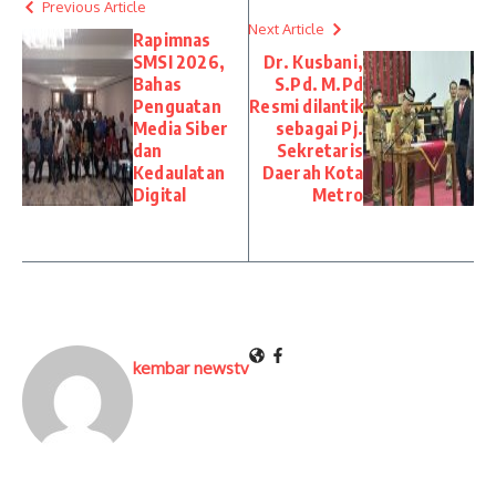
Previous Article
Next Article
Rapimnas
SMSI 2026,
Dr. Kusbani,
Bahas
S.Pd. M.Pd
Penguatan
Resmi dilantik
Media Siber
sebagai Pj.
dan
Sekretaris
Kedaulatan
Daerah Kota
Digital
Metro
kembar newstv