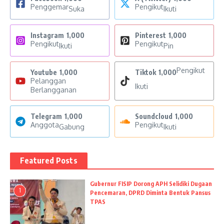
Penggemar
Pengikut
Suka
Ikuti
Instagram
1,000
Pinterest
1,000
Pengikut
Pengikut
Ikuti
Pin
Pengikut
Youtube
1,000
Tiktok
1,000
Pelanggan
Ikuti
Berlangganan
Telegram
1,000
Soundcloud
1,000
Anggota
Pengikut
Gabung
Ikuti
Featured Posts
Gubernur FISIP Dorong APH Selidiki Dugaan
1
Pencemaran, DPRD Diminta Bentuk Pansus
TPAS