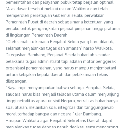
pemerintahan dan pelayanan publik tetap berjalan optimal.
‎”Atas dasar tersebut melalui usulan Walikota dan telah
memperoleh persetujuan Gubernur selaku perwakilan
Pemerintah Pusat di daerah sebagaimana ketentuan yang
berlaku untuk pengangkatan pejabat pimpinan tinggi pratama
di lingkungan Pemerintah Daerah.
“‎Oleh sebab itu kepada Penjabat Sekda yang baru dilantik,
selamat menjalankan tugas dan amanah” harap Walikota.
Ditegaskan Bambang, Penjabat Sekda bukanlah sekadar
pelaksana tugas administratif tapi adalah motor penggerak
organisasi pemerintahan, yang harus mampu menjembatani
antara kebijakan kepala daerah dan pelaksanaan teknis
dilapangan.
“‎Saya ingin menyampaikan bahwa sebagai Penjabat Sekda,
saudara harus bisa menjadi teladan utama dalam menjunjung
tinggi netralitas aparatur sipil Negara, netralitas bukanhanya
soal aturan, melainkan soal integritas dan tanggungjawab
moral terhadap bangsa dan negara ” ujar Bambang.
Harapan Walikota‎ agar Penjabat Sekretaris Daerah dapat
menjalankan tugas dengan penuh dedikasi serta mendorong