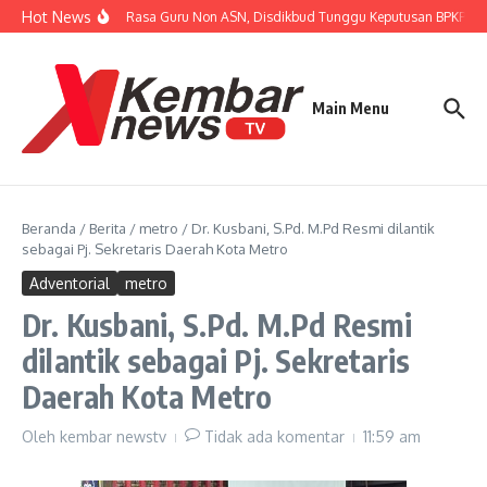
Lewati ke konten
Hot News
Tanggapi Unjuk Rasa Guru Non ASN, Disdikbud Tunggu Keputusan BPKP Perw
Main Menu
Beranda
/
Berita
/
metro
/
Dr. Kusbani, S.Pd. M.Pd Resmi dilantik
sebagai Pj. Sekretaris Daerah Kota Metro
Adventorial
metro
Dr. Kusbani, S.Pd. M.Pd Resmi
dilantik sebagai Pj. Sekretaris
Daerah Kota Metro
Oleh
kembar newstv
Tidak ada komentar
11:59 am