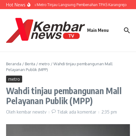
Lewati ke konten
Hot News
Wali Kota Metro Tinjau Langsung Pembenahan TPAS Karangrejo
Gu
Main Menu
Beranda
/
Berita
/
metro
/
Wahdi tinjau pembangunan Mall
Pelayanan Publik (MPP)
metro
Wahdi tinjau pembangunan Mall
Pelayanan Publik (MPP)
Oleh
kembar newstv
Tidak ada komentar
2:35 pm