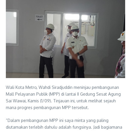
Wali Kota Metro, Wahdi Siradjuddin meninjau pembangunan
Mall Pelayanan Publik (MPP) di lantai II Gedung Sesat Agung
Sai Wawai, Kamis (1/09). Tinjauan ini, untuk melihat sejauh
mana progres pembangunan MPP tersebut.
“Dalam pembangunan MPP ini saya minta yang paling
diutamakan terlebih dahulu adalah fungsinya. Jadi bagiamana