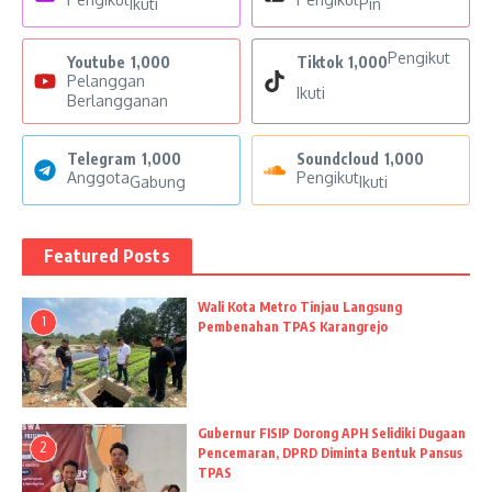
Ikuti
Pin
Pengikut
Youtube
1,000
Tiktok
1,000
Pelanggan
Ikuti
Berlangganan
Telegram
1,000
Soundcloud
1,000
Anggota
Pengikut
Gabung
Ikuti
Featured Posts
Wali Kota Metro Tinjau Langsung
1
Pembenahan TPAS Karangrejo
Gubernur FISIP Dorong APH Selidiki Dugaan
2
Pencemaran, DPRD Diminta Bentuk Pansus
TPAS