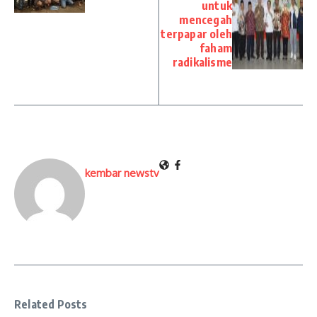
untuk
mencegah
terpapar oleh
faham
radikalisme
kembar newstv
Related Posts