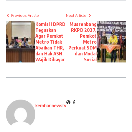
Previous Article
Next Article
Komisi I DPRD
Musrenbang
Tegaskan
RKPD 2027,
Agar Pemkot
Pemkot
Metro Tidak
Metro
Abaikan THR,
Perkuat SDM
dan Hak ASN
dan Modal
Wajib Dibayar
Sosial
kembar newstv