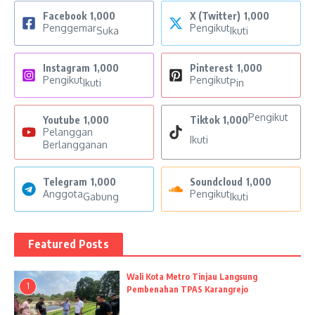
Facebook
1,000
X (Twitter)
1,000
Penggemar
Pengikut
Suka
Ikuti
Instagram
1,000
Pinterest
1,000
Pengikut
Pengikut
Ikuti
Pin
Pengikut
Youtube
1,000
Tiktok
1,000
Pelanggan
Ikuti
Berlangganan
Telegram
1,000
Soundcloud
1,000
Anggota
Pengikut
Gabung
Ikuti
Featured Posts
Wali Kota Metro Tinjau Langsung
1
Pembenahan TPAS Karangrejo