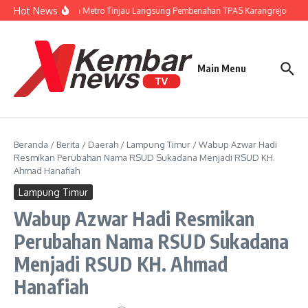
Lewati ke konten
Hot News
Wali Kota Metro Tinjau Langsung Pembenahan TPAS Karangrejo
Gub
Main Menu
Beranda
/
Berita
/
Daerah
/
Lampung Timur
/
Wabup Azwar Hadi
Resmikan Perubahan Nama RSUD Sukadana Menjadi RSUD KH.
Ahmad Hanafiah
Lampung Timur
Wabup Azwar Hadi Resmikan
Perubahan Nama RSUD Sukadana
Menjadi RSUD KH. Ahmad
Hanafiah