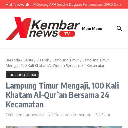
Lewati ke konten
Hot News
Gubernur FISIP Dorong APH Selidiki Dugaan Pencemaran, DPRD Diminta B
Main Menu
Beranda
/
Berita
/
Daerah
/
Lampung Timur
/
Lampung Timur
Mengaji, 100 Kali Khatam Al-Qur’an Bersama 24 Kecamatan
Lampung Timur
Lampung Timur Mengaji, 100 Kali
Khatam Al-Qur’an Bersama 24
Kecamatan
Oleh
kembar newstv
Tidak ada komentar
8:47 am