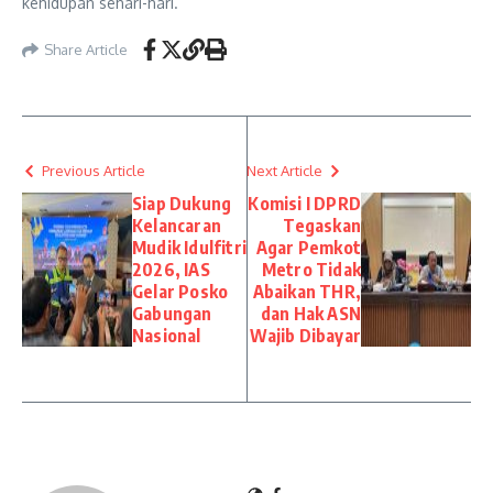
kehidupan sehari-hari.
Share Article
Previous Article
Next Article
Siap Dukung
Komisi I DPRD
Kelancaran
Tegaskan
Mudik Idulfitri
Agar Pemkot
2026, IAS
Metro Tidak
Gelar Posko
Abaikan THR,
Gabungan
dan Hak ASN
Nasional
Wajib Dibayar