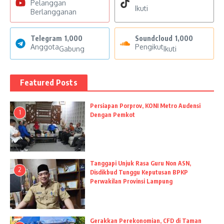
Pelanggan
Ikuti
Berlangganan
Telegram
1,000
Soundcloud
1,000
Anggota
Pengikut
Gabung
Ikuti
Featured Posts
Persiapan Porprov, KONI Metro Audensi
1
Dengan Pemkot
Tanggapi Unjuk Rasa Guru Non ASN,
2
Disdikbud Tunggu Keputusan BPKP
Perwakilan Provinsi Lampung
Gerakkan Perekonomian, CFD di Taman