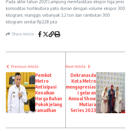
Pada akhir tahun 2021 Lampung memfasilitasi ekspor tiga jenis
komoditas hortikultura yaitu durian dengan volume ekspor 300
kilogram, manggis sebanyak 3,2 ton dan rambutan 300
kilogram senilai Rp228 juta
Share Article
Previous Article
Next Article
Pemkot
Dekranasda
Metro
Kota Metro
Antisipasi
mengapresias
Kenaikan
i gelaran
Harga Bahan
Annual Show
Pokok jelang
Mutiara
ramadhan
Series 2023