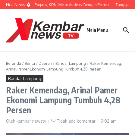
Lewati ke konten
Hot News
Persiapan Porprov, KONI Metro Audensi Dengan Pemkot
Tanggapi Un
Main Menu
Beranda
/
Berita
/
Daerah
/
Bandar Lampung
/
Raker Kemendag,
Arinal Pamer Ekonomi Lampung Tumbuh 4,28 Persen
Bandar Lampung
Raker Kemendag, Arinal Pamer
Ekonomi Lampung Tumbuh 4,28
Persen
Oleh
kembar newstv
Tidak ada komentar
9:02 am