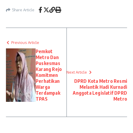
Share Article
Previous Article
Pemkot
Metro Dan
Puskesmas
Karang Rejo
Next Article
Komitmen
Perhatikan
DPRD Kota Metro Resmi
Warga
Melantik Hadi Kurnadi
Terdampak
Anggota Legislatif DPRD
TPAS
Metro