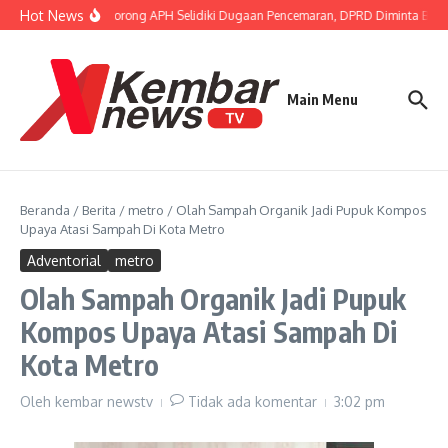
Lewati ke konten
Hot News
Gubernur FISIP Dorong APH Selidiki Dugaan Pencemaran, DPRD Diminta Bent
Main Menu
Beranda
/
Berita
/
metro
/
Olah Sampah Organik Jadi Pupuk Kompos
Upaya Atasi Sampah Di Kota Metro
Adventorial
metro
Olah Sampah Organik Jadi Pupuk
Kompos Upaya Atasi Sampah Di
Kota Metro
Oleh
kembar newstv
Tidak ada komentar
3:02 pm