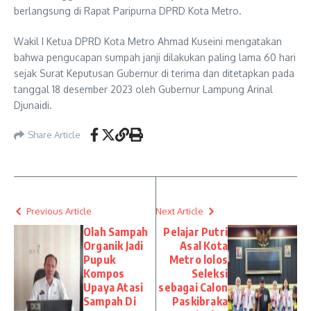
berlangsung di Rapat Paripurna DPRD Kota Metro.
Wakil I Ketua DPRD Kota Metro Ahmad Kuseini mengatakan
bahwa pengucapan sumpah janji dilakukan paling lama 60 hari
sejak Surat Keputusan Gubernur di terima dan ditetapkan pada
tanggal 18 desember 2023 oleh Gubernur Lampung Arinal
Djunaidi.
Share Article
Previous Article
Next Article
Olah Sampah
Pelajar Putri
Organik Jadi
Asal Kota
Pupuk
Metro lolos
Kompos
Seleksi
Upaya Atasi
sebagai Calon
Sampah Di
Paskibraka