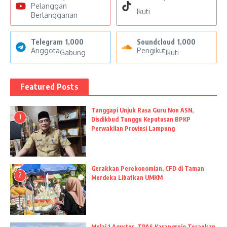
Pelanggan
Ikuti
Berlangganan
Telegram
1,000
Soundcloud
1,000
Anggota
Pengikut
Gabung
Ikuti
Featured Posts
Tanggapi Unjuk Rasa Guru Non ASN,
1
Disdikbud Tunggu Keputusan BPKP
Perwakilan Provinsi Lampung
Gerakkan Perekonomian, CFD di Taman
2
Merdeka Libatkan UMKM
Mulai 1 Agustus, TPAS Karangrejo Terapkan