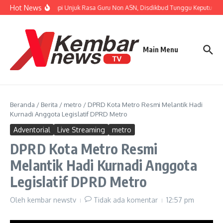
Lewati ke konten
Hot News
Tanggapi Unjuk Rasa Guru Non ASN, Disdikbud Tunggu Keputusan B
Main Menu
Beranda
/
Berita
/
metro
/
DPRD Kota Metro Resmi Melantik Hadi
Kurnadi Anggota Legislatif DPRD Metro
Adventorial
Live Streaming
metro
DPRD Kota Metro Resmi
Melantik Hadi Kurnadi Anggota
Legislatif DPRD Metro
Oleh
kembar newstv
Tidak ada komentar
12:57 pm