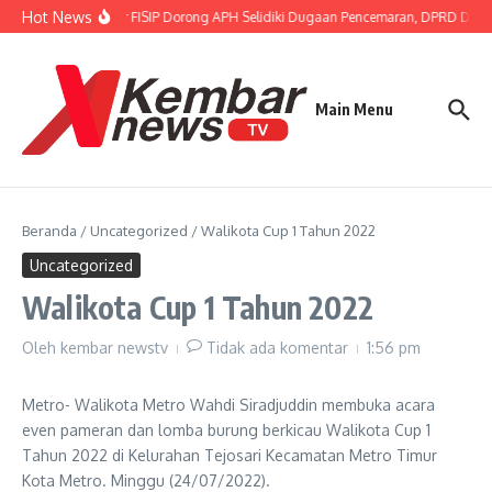
Lewati ke konten
Hot News
Gubernur FISIP Dorong APH Selidiki Dugaan Pencemaran, DPRD Dimin
Main Menu
Beranda
/
Uncategorized
/
Walikota Cup 1 Tahun 2022
Uncategorized
Walikota Cup 1 Tahun 2022
Oleh
kembar newstv
Tidak ada komentar
1:56 pm
Metro- Walikota Metro Wahdi Siradjuddin membuka acara
even pameran dan lomba burung berkicau Walikota Cup 1
Tahun 2022 di Kelurahan Tejosari Kecamatan Metro Timur
Kota Metro. Minggu (24/07/2022).