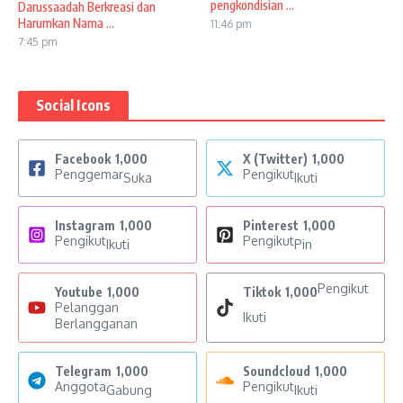
pengkondisian ...
Darussaadah Berkreasi dan
Harumkan Nama ...
11:46 pm
7:45 pm
Social Icons
Facebook
1,000
X (Twitter)
1,000
Penggemar
Pengikut
Suka
Ikuti
Instagram
1,000
Pinterest
1,000
Pengikut
Pengikut
Ikuti
Pin
Pengikut
Youtube
1,000
Tiktok
1,000
Pelanggan
Ikuti
Berlangganan
Telegram
1,000
Soundcloud
1,000
Anggota
Pengikut
Gabung
Ikuti