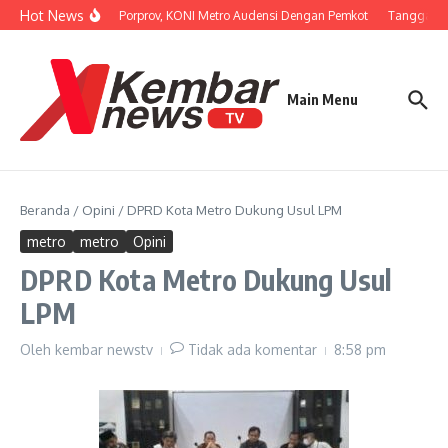
Lewati ke konten
Hot News
Persiapan Porprov, KONI Metro Audensi Dengan Pemkot
Tanggapi U
Main Menu
Beranda
/
Opini
/
DPRD Kota Metro Dukung Usul LPM
metro
metro
Opini
DPRD Kota Metro Dukung Usul
LPM
Oleh
kembar newstv
Tidak ada komentar
8:58 pm