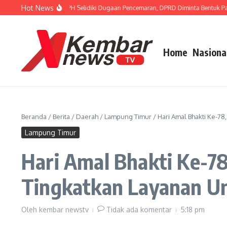
Lewati ke konten
Hot News
ur FISIP Dorong APH Selidiki Dugaan Pencemaran, DPRD Diminta Bentuk Pansus 
Home
Nasiona
Beranda
/
Berita
/
Daerah
/
Lampung Timur
/
Hari Amal Bhakti Ke-7
Lampung Timur
Hari Amal Bhakti Ke-7
Tingkatkan Layanan U
Oleh
kembar newstv
Tidak ada komentar
5:18 pm