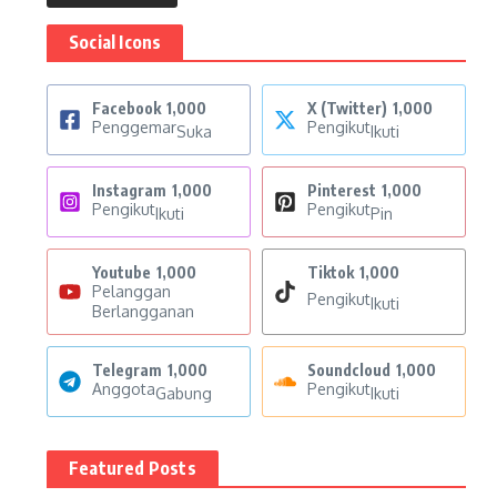
Social Icons
Facebook
1,000
X (Twitter)
1,000
Penggemar
Pengikut
Suka
Ikuti
Instagram
1,000
Pinterest
1,000
Pengikut
Pengikut
Ikuti
Pin
Youtube
1,000
Tiktok
1,000
Pelanggan
Pengikut
Ikuti
Berlangganan
Telegram
1,000
Soundcloud
1,000
Anggota
Pengikut
Gabung
Ikuti
Featured Posts