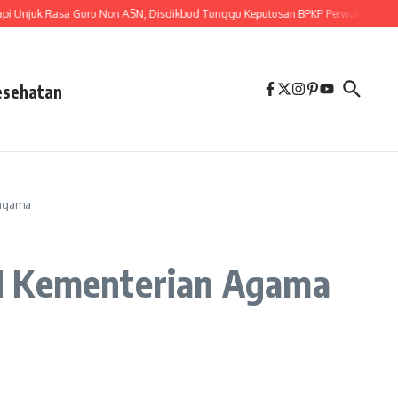
uk Rasa Guru Non ASN, Disdikbud Tunggu Keputusan BPKP Perwakilan Provinsi 
esehatan
ragama
SN Kementerian Agama