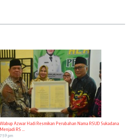
Wabup Azwar Hadi Resmikan Perubahan Nama RSUD Sukadana
Menjadi RS ...
7:59 pm