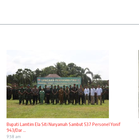
Bupati Lamtim Ela Siti Nuryamah Sambut 537 Personel Yonif
943/Dar ...
9:58 am