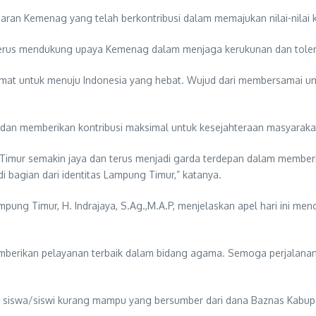
ajaran Kemenag yang telah berkontribusi dalam memajukan nilai-nila
erus mendukung upaya Kemenag dalam menjaga kerukunan dan toler
t untuk menuju Indonesia yang hebat. Wujud dari membersamai uma
an memberikan kontribusi maksimal untuk kesejahteraan masyaraka
Timur semakin jaya dan terus menjadi garda terdepan dalam membe
adi bagian dari identitas Lampung Timur,” katanya.
g Timur, H. Indrajaya, S.Ag.,M.A.P, menjelaskan apel hari ini men
berikan pelayanan terbaik dalam bidang agama. Semoga perjalanan
ng siswa/siswi kurang mampu yang bersumber dari dana Baznas Kabu