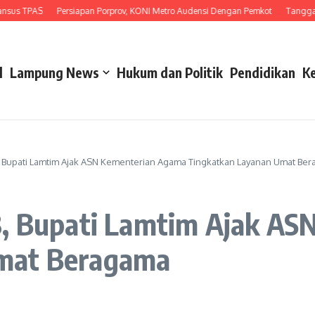
TPAS
Persiapan Porprov, KONI Metro Audensi Dengan Pemkot
Tanggapi Unj
l
Lampung News
Hukum dan Politik
Pendidikan
K
8, Bupati Lamtim Ajak ASN Kementerian Agama Tingkatkan Layanan Umat Be
8, Bupati Lamtim Ajak A
mat Beragama