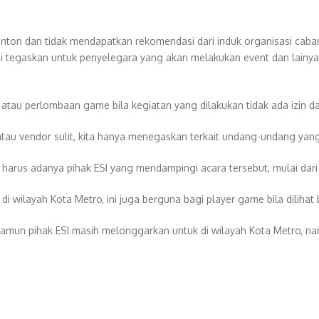
on dan tidak mendapatkan rekomendasi dari induk organisasi caba
i tegaskan untuk penyelegara yang akan melakukan event dan lainya b
tau perlombaan game bila kegiatan yang dilakukan tidak ada izin da
tau vendor sulit, kita hanya menegaskan terkait undang-undang yang
harus adanya pihak ESI yang mendampingi acara tersebut, mulai dari j
 di wilayah Kota Metro, ini juga berguna bagi player game bila diliha
namun pihak ESI masih melonggarkan untuk di wilayah Kota Metro, n