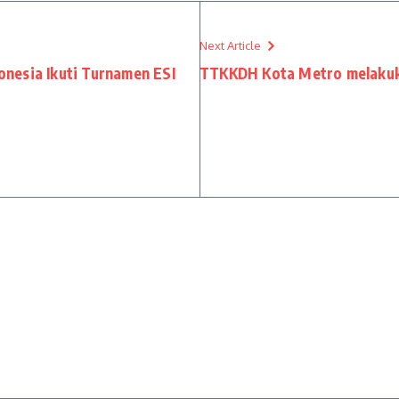
Next Article
donesia Ikuti Turnamen ESI
TTKKDH Kota Metro melakuk