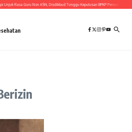
 Rasa Guru Non ASN, Disdikbud Tunggu Keputusan BPKP Perwakilan Provinsi L
esehatan
erizin