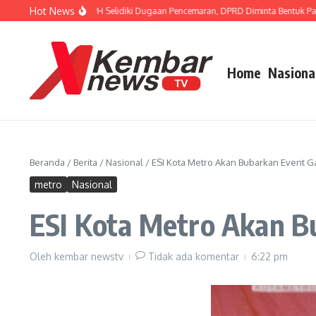
Lewati ke konten
Hot News
 FISIP Dorong APH Selidiki Dugaan Pencemaran, DPRD Diminta Bentuk Pansus T
Home
Nasiona
Beranda
/
Berita
/
Nasional
/
ESI Kota Metro Akan Bubarkan Event G
metro
Nasional
ESI Kota Metro Akan B
Oleh
kembar newstv
Tidak ada komentar
6:22 pm