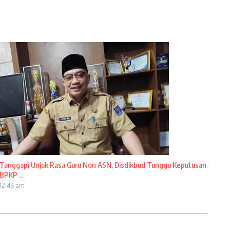
Tanggapi Unjuk Rasa Guru Non ASN, Disdikbud Tunggu Keputusan
BPKP ...
12:46 am