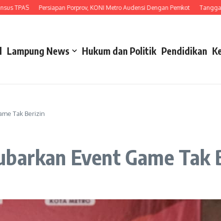
PAS
Persiapan Porprov, KONI Metro Audensi Dengan Pemkot
Tanggapi Unjuk
l
Lampung News
Hukum dan Politik
Pendidikan
K
ame Tak Berizin
ubarkan Event Game Tak B