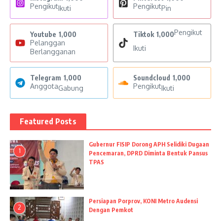
Pengikut
Pengikut
Ikuti
Pin
Pengikut
Youtube
1,000
Tiktok
1,000
Pelanggan
Ikuti
Berlangganan
Telegram
1,000
Soundcloud
1,000
Anggota
Pengikut
Gabung
Ikuti
Featured Posts
Gubernur FISIP Dorong APH Selidiki Dugaan
1
Pencemaran, DPRD Diminta Bentuk Pansus
TPAS
Persiapan Porprov, KONI Metro Audensi
2
Dengan Pemkot