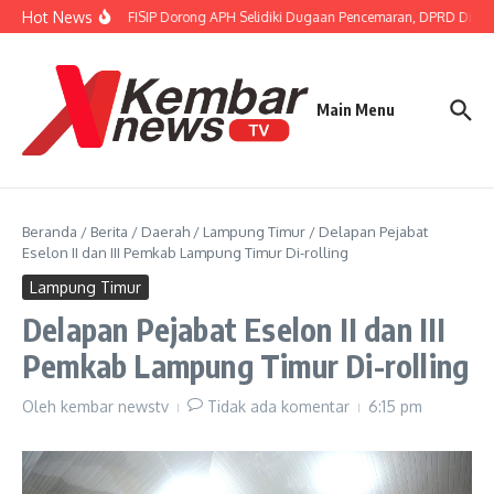
Lewati ke konten
Hot News
Gubernur FISIP Dorong APH Selidiki Dugaan Pencemaran, DPRD Dimin
Main Menu
Beranda
/
Berita
/
Daerah
/
Lampung Timur
/
Delapan Pejabat
Eselon II dan III Pemkab Lampung Timur Di-rolling
Lampung Timur
Delapan Pejabat Eselon II dan III
Pemkab Lampung Timur Di-rolling
Oleh
kembar newstv
Tidak ada komentar
6:15 pm