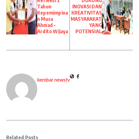
Refleksi 2
DUKUNG
Tahun
INOVASI DAN
Kepemimpina
KREATIVITAS
n Musa
MASYARAKAT
Ahmad –
YANG
Ardito Wijaya
POTENSIAL
kembar newstv
Related Posts