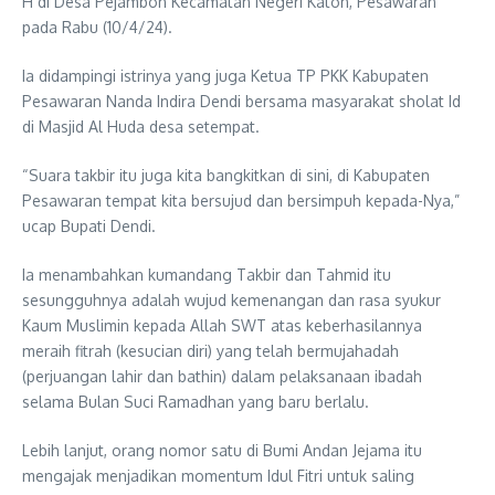
H di Desa Pejambon Kecamatan Negeri Katon, Pesawaran
pada Rabu (10/4/24).
Ia didampingi istrinya yang juga Ketua TP PKK Kabupaten
Pesawaran Nanda Indira Dendi bersama masyarakat sholat Id
di Masjid Al Huda desa setempat.
“Suara takbir itu juga kita bangkitkan di sini, di Kabupaten
Pesawaran tempat kita bersujud dan bersimpuh kepada-Nya,”
ucap Bupati Dendi.
Ia menambahkan kumandang Takbir dan Tahmid itu
sesungguhnya adalah wujud kemenangan dan rasa syukur
Kaum Muslimin kepada Allah SWT atas keberhasilannya
meraih fitrah (kesucian diri) yang telah bermujahadah
(perjuangan lahir dan bathin) dalam pelaksanaan ibadah
selama Bulan Suci Ramadhan yang baru berlalu.
Lebih lanjut, orang nomor satu di Bumi Andan Jejama itu
mengajak menjadikan momentum Idul Fitri untuk saling