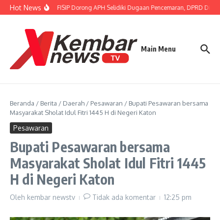
Lewati ke konten
Hot News
Gubernur FISIP Dorong APH Selidiki Dugaan Pencemaran, DPRD Dimin
Main Menu
Beranda
/
Berita
/
Daerah
/
Pesawaran
/
Bupati Pesawaran bersama
Masyarakat Sholat Idul Fitri 1445 H di Negeri Katon
Pesawaran
Bupati Pesawaran bersama
Masyarakat Sholat Idul Fitri 1445
H di Negeri Katon
Oleh
kembar newstv
Tidak ada komentar
12:25 pm