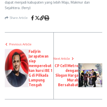
dapat menjadi kabupaten yang lebih Maju, Makmur dan
Sejahtera. (ferry)
Share Article
Previous Article
Fadjrin
Jarapatwan
Next Article
siap
memperebut
CP Cell Metro
kan kursi BE 1
dengan
G di Pilkada
Slogan Harga
Lampung
Murah
Tengah
Bersahabat