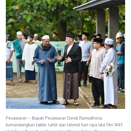
Pesawaran – Bupati Pesawaran Dendi Ramadhona
kumandangkan takbir, tahlil dan tahmid hari raya Idul Fitri 1445