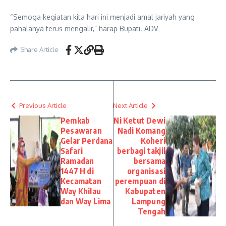
“Semoga kegiatan kita hari ini menjadi amal jariyah yang
pahalanya terus mengalir,” harap Bupati. ADV
Share Article
Previous Article
Next Article
Pemkab
Ni Ketut Dewi
Pesawaran
Nadi Komang
Gelar Perdana
Koheri
Safari
berbagi takjil
Ramadan
bersama
1447 H di
organisasi
Kecamatan
perempuan di
Way Khilau
Kabupaten
dan Way Lima
Lampung
Tengah