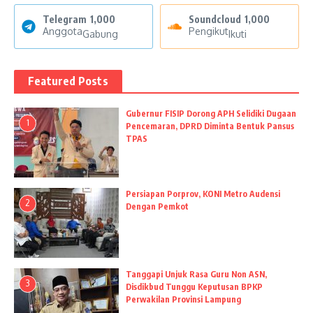
Telegram
1,000
Soundcloud
1,000
Anggota
Pengikut
Gabung
Ikuti
Featured Posts
Gubernur FISIP Dorong APH Selidiki Dugaan
1
Pencemaran, DPRD Diminta Bentuk Pansus
TPAS
Persiapan Porprov, KONI Metro Audensi
2
Dengan Pemkot
Tanggapi Unjuk Rasa Guru Non ASN,
3
Disdikbud Tunggu Keputusan BPKP
Perwakilan Provinsi Lampung