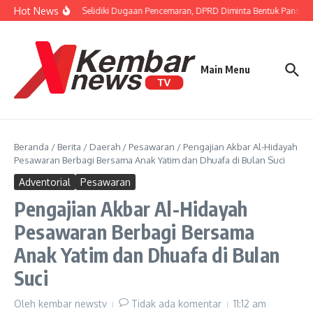
Lewati ke konten
Hot News
r FISIP Dorong APH Selidiki Dugaan Pencemaran, DPRD Diminta Bentuk Pansus 
Main Menu
Beranda
/
Berita
/
Daerah
/
Pesawaran
/
Pengajian Akbar Al-Hidayah
Pesawaran Berbagi Bersama Anak Yatim dan Dhuafa di Bulan Suci
Adventorial
Pesawaran
Pengajian Akbar Al-Hidayah
Pesawaran Berbagi Bersama
Anak Yatim dan Dhuafa di Bulan
Suci
Oleh
kembar newstv
Tidak ada komentar
11:12 am