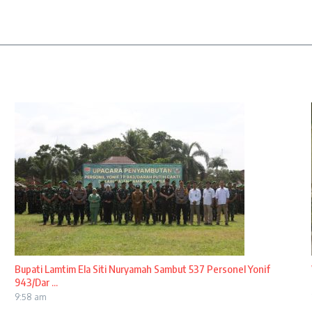
Bupati Lamtim Ela Siti Nuryamah Sambut 537 Personel Yonif
943/Dar ...
9:58 am