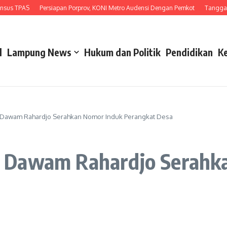
TPAS
Persiapan Porprov, KONI Metro Audensi Dengan Pemkot
Tanggapi Unju
l
Lampung News
Hukum dan Politik
Pendidikan
K
 Dawam Rahardjo Serahkan Nomor Induk Perangkat Desa
 Dawam Rahardjo Serahk