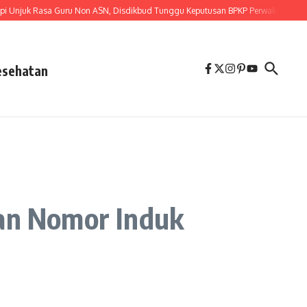
k Rasa Guru Non ASN, Disdikbud Tunggu Keputusan BPKP Perwakilan Provinsi 
esehatan
an Nomor Induk