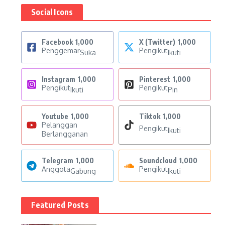
Social Icons
Facebook
1,000
X (Twitter)
1,000
Penggemar
Pengikut
Suka
Ikuti
Instagram
1,000
Pinterest
1,000
Pengikut
Pengikut
Ikuti
Pin
Youtube
1,000
Tiktok
1,000
Pelanggan
Pengikut
Ikuti
Berlangganan
Telegram
1,000
Soundcloud
1,000
Anggota
Pengikut
Gabung
Ikuti
Featured Posts