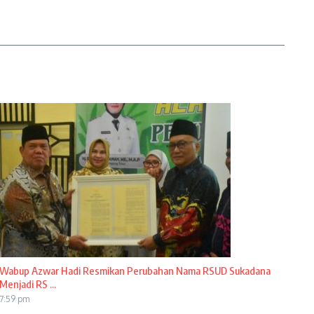
Wabup Azwar Hadi Resmikan Perubahan Nama RSUD Sukadana
Menjadi RS ...
7:59 pm