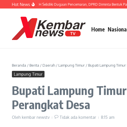
Lewati ke konten
Hot News
r FISIP Dorong APH Selidiki Dugaan Pencemaran, DPRD Diminta Bentuk Pansus 
Home
Nasiona
Beranda
/
Berita
/
Daerah
/
Lampung Timur
/
Bupati Lampung Timur
Lampung Timur
Bupati Lampung Timur
Perangkat Desa
Oleh
kembar newstv
Tidak ada komentar
8:15 am