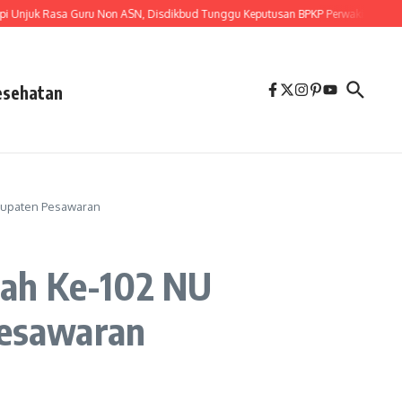
k Rasa Guru Non ASN, Disdikbud Tunggu Keputusan BPKP Perwakilan Provinsi 
esehatan
bupaten Pesawaran
lah Ke-102 NU
Pesawaran