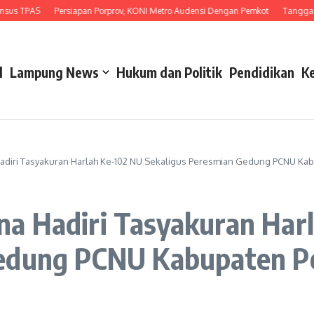
TPAS
Persiapan Porprov, KONI Metro Audensi Dengan Pemkot
Tanggapi Unju
l
Lampung News
Hukum dan Politik
Pendidikan
K
adiri Tasyakuran Harlah Ke-102 NU Sekaligus Peresmian Gedung PCNU Ka
a Hadiri Tasyakuran Har
Gedung PCNU Kabupaten 