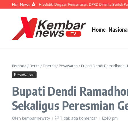
Lewati ke konten
Hot News
ur FISIP Dorong APH Selidiki Dugaan Pencemaran, DPRD Diminta Bentuk Pansus 
Home
Nasiona
Beranda
/
Berita
/
Daerah
/
Pesawaran
/
Bupati Dendi Ramadhona H
Pesawaran
Bupati Dendi Ramadhon
Sekaligus Peresmian 
Oleh
kembar newstv
Tidak ada komentar
12:40 pm