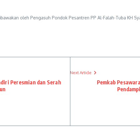
ibawakan oleh Pengasuh Pondok Pesantren PP Al-Falah-Tuba KH Sya’
Next Article
iri Peresmian dan Serah
Pemkab Pesawara
run
Pendampi