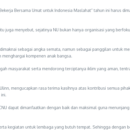
erja Bersama Umat untuk Indonesia Maslahat” tahun ini harus dima
u juga menyebut, sejatinya NU bukan hanya organisasi yang berfoku
anya dimaknai sebagai angka semata, namun sebagai panggilan untuk
n menghargai kompenen anak bangsa.
gah masyarakat serta mendorong terciptanya iklim yang aman, tentra
inn, mengucapkan rasa terima kasihnya atas kontribusi semua p
ini.
CNU dapat dimanfaatkan dengan baik dan maksimal guna menunjang ke
, serta kegiatan untuk lembaga yang butuh tempat. Sehingga dengan b