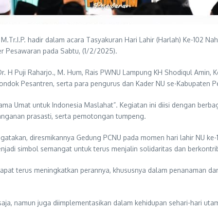
M.Tr.I.P. hadir dalam acara Tasyakuran Hari Lahir (Harlah) Ke-102 
er Pesawaran pada Sabtu, (1/2/2025).
 Dr. H Puji Raharjo., M. Hum, Rais PWNU Lampung KH Shodiqul Amin
ondok Pesantren, serta para pengurus dan Kader NU se-Kabupaten 
ma Umat untuk Indonesia Maslahat”. Kegiatan ini diisi dengan berb
danganan prasasti, serta pemotongan tumpeng.
akan, diresmikannya Gedung PCNU pada momen hari lahir NU ke-10
enjadi simbol semangat untuk terus menjalin solidaritas dan berkontr
U dapat terus meningkatkan perannya, khususnya dalam penanaman d
tual saja, namun juga diimplementasikan dalam kehidupan sehari-hari