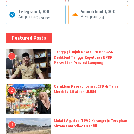
Telegram
1,000
Soundcloud
1,000
Anggota
Pengikut
Gabung
Ikuti
Featured Posts
Tanggapi Unjuk Rasa Guru Non ASN,
1
Disdikbud Tunggu Keputusan BPKP
Perwakilan Provinsi Lampung
Gerakkan Perekonomian, CFD di Taman
2
Merdeka Libatkan UMKM
Mulai 1 Agustus, TPAS Karangrejo Terapkan
3
Sistem Controlled Landfill