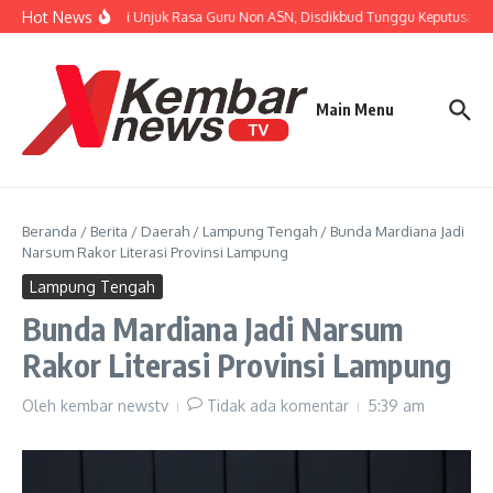
Lewati ke konten
Hot News
Tanggapi Unjuk Rasa Guru Non ASN, Disdikbud Tunggu Keputusan BP
Main Menu
Beranda
/
Berita
/
Daerah
/
Lampung Tengah
/
Bunda Mardiana Jadi
Narsum Rakor Literasi Provinsi Lampung
Lampung Tengah
Bunda Mardiana Jadi Narsum
Rakor Literasi Provinsi Lampung
Oleh
kembar newstv
Tidak ada komentar
5:39 am