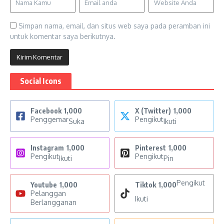
Simpan nama, email, dan situs web saya pada peramban ini
untuk komentar saya berikutnya.
Social Icons
Facebook
1,000
X (Twitter)
1,000
Penggemar
Pengikut
Suka
Ikuti
Instagram
1,000
Pinterest
1,000
Pengikut
Pengikut
Ikuti
Pin
Pengikut
Youtube
1,000
Tiktok
1,000
Pelanggan
Ikuti
Berlangganan