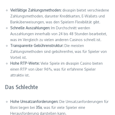
Vielfältige Zahlungsmethoden:
divaspin bietet verschiedene
Zahlungsmethoden, darunter Kreditkarten, E-Wallets und
Banküberweisungen, was den Spielern Flexibilität gibt.
Schnelle Auszahlungen:
Im Durchschnitt werden
Auszahlungen innerhalb von 24 bis 48 Stunden bearbeitet,
was im Vergleich zu vielen anderen Casinos schnell ist.
Transparente Gebührenstruktur:
Die meisten
Zahlungsmethoden sind gebührenfrei, was für Spieler von
Vorteil ist.
Hohe RTP-Werte:
Viele Spiele im divaspin Casino bieten
einen RTP von über 96%, was für erfahrene Spieler
attraktiv ist.
Das Schlechte
Hohe Umsatzanforderungen:
Die Umsatzanforderungen für
Boni liegen bei
35x
, was für viele Spieler eine
Herausforderung darstellen kann.