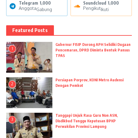
Telegram
1,000
Soundcloud
1,000
Anggota
Pengikut
Gabung
Ikuti
Featured Posts
Gubernur FISIP Dorong APH Selidiki Dugaan
1
Pencemaran, DPRD Diminta Bentuk Pansus
TPAS
Persiapan Porprov, KONI Metro Audensi
2
Dengan Pemkot
Tanggapi Unjuk Rasa Guru Non ASN,
3
Disdikbud Tunggu Keputusan BPKP
Perwakilan Provinsi Lampung