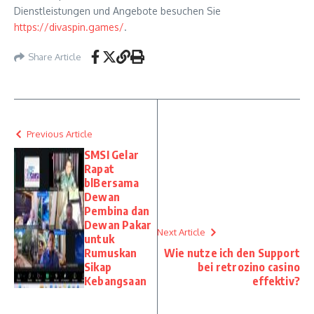
Dienstleistungen und Angebote besuchen Sie
https://divaspin.games/
.
Share Article
Previous Article
SMSI Gelar
Rapat
blBersama
Dewan
Pembina dan
Dewan Pakar
Next Article
untuk
Rumuskan
Wie nutze ich den Support
Sikap
bei retrozino casino
Kebangsaan
effektiv?