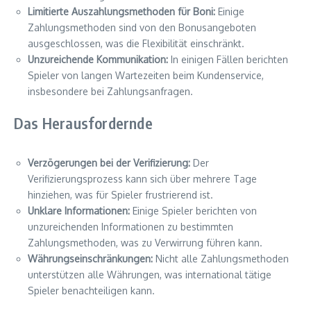
Limitierte Auszahlungsmethoden für Boni:
Einige
Zahlungsmethoden sind von den Bonusangeboten
ausgeschlossen, was die Flexibilität einschränkt.
Unzureichende Kommunikation:
In einigen Fällen berichten
Spieler von langen Wartezeiten beim Kundenservice,
insbesondere bei Zahlungsanfragen.
Das Herausfordernde
Verzögerungen bei der Verifizierung:
Der
Verifizierungsprozess kann sich über mehrere Tage
hinziehen, was für Spieler frustrierend ist.
Unklare Informationen:
Einige Spieler berichten von
unzureichenden Informationen zu bestimmten
Zahlungsmethoden, was zu Verwirrung führen kann.
Währungseinschränkungen:
Nicht alle Zahlungsmethoden
unterstützen alle Währungen, was international tätige
Spieler benachteiligen kann.