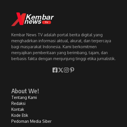
Kembar News TV adalah portal berita digital yang
menghadirkan informasi aktual, akurat, dan terpercaya
bagi masyarakat Indonesia. Kami berkomitmen
menyajikan pemberitaan yang berimbang, tajam, dan
berbasis fakta dengan menjunjung tinggi etika jurnalistik.
About We!
Tentang Kami
Redaksi
Kontak
Kode Etik
Pedoman Media Siber