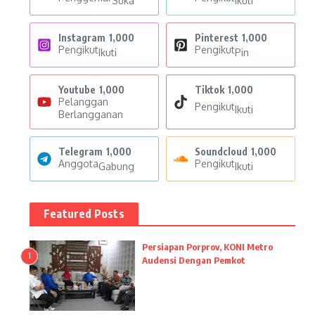
Suka
Ikuti
Instagram
1,000
Pinterest
1,000
Pengikut
Pengikut
Ikuti
Pin
Youtube
1,000
Tiktok
1,000
Pelanggan
Pengikut
Ikuti
Berlangganan
Telegram
1,000
Soundcloud
1,000
Anggota
Pengikut
Gabung
Ikuti
Featured Posts
Persiapan Porprov, KONI Metro
1
Audensi Dengan Pemkot