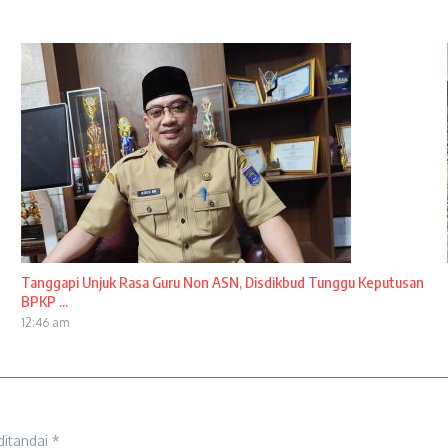
Tanggapi Unjuk Rasa Guru Non ASN, Disdikbud Tunggu Keputusan
BPKP ...
12:46 am
ditandai
*