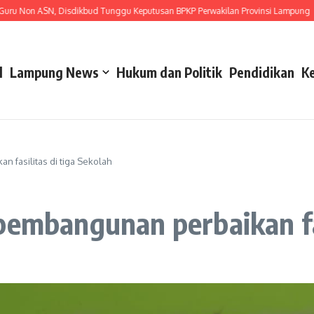
Non ASN, Disdikbud Tunggu Keputusan BPKP Perwakilan Provinsi Lampung
Ge
l
Lampung News
Hukum dan Politik
Pendidikan
K
 fasilitas di tiga Sekolah
pembangunan perbaikan fas