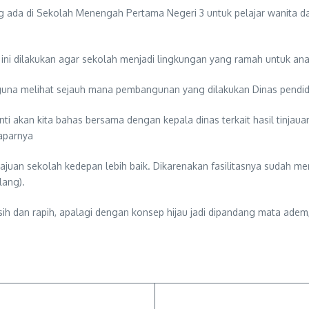
da di Sekolah Menengah Pertama Negeri 3 untuk pelajar wanita dan 
ini dilakukan agar sekolah menjadi lingkungan yang ramah untuk anak
i guna melihat sejauh mana pembangunan yang dilakukan Dinas pendid
anti akan kita bahas bersama dengan kepala dinas terkait hasil tinjaua
paparnya
ajuan sekolah kedepan lebih baik. Dikarenakan fasilitasnya sudah m
ang).
sih dan rapih, apalagi dengan konsep hijau jadi dipandang mata ade