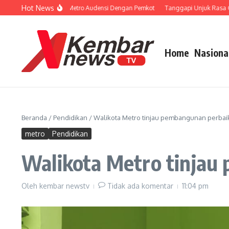
Lewati ke konten
Hot News
pan Porprov, KONI Metro Audensi Dengan Pemkot
Tanggapi Unjuk Rasa Guru 
Home
Nasiona
Beranda
/
Pendidikan
/
Walikota Metro tinjau pembangunan perbaikan
metro
Pendidikan
Walikota Metro tinjau 
Oleh
kembar newstv
Tidak ada komentar
11:04 pm