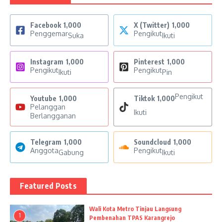
Facebook
1,000
X (Twitter)
1,000
Penggemar
Pengikut
Suka
Ikuti
Instagram
1,000
Pinterest
1,000
Pengikut
Pengikut
Ikuti
Pin
Pengikut
Youtube
1,000
Tiktok
1,000
Pelanggan
Ikuti
Berlangganan
Telegram
1,000
Soundcloud
1,000
Anggota
Pengikut
Gabung
Ikuti
Featured Posts
Wali Kota Metro Tinjau Langsung
1
Pembenahan TPAS Karangrejo