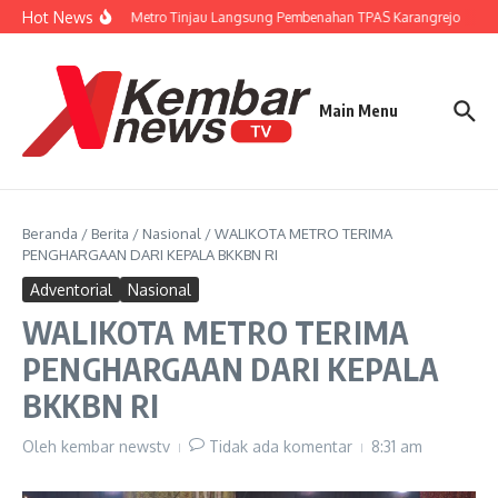
Lewati ke konten
Hot News
Wali Kota Metro Tinjau Langsung Pembenahan TPAS Karangrejo
Gub
Main Menu
Beranda
/
Berita
/
Nasional
/
WALIKOTA METRO TERIMA
PENGHARGAAN DARI KEPALA BKKBN RI
Adventorial
Nasional
WALIKOTA METRO TERIMA
PENGHARGAAN DARI KEPALA
BKKBN RI
Oleh
kembar newstv
Tidak ada komentar
8:31 am