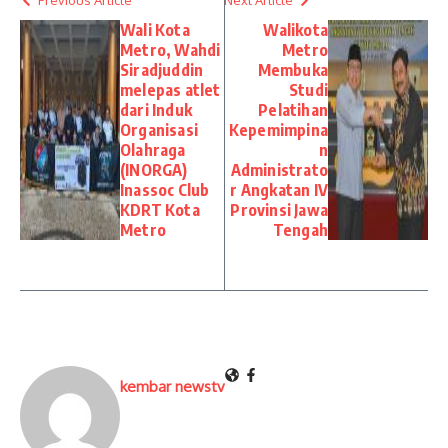
Previous Article
Next Article
Wali Kota
Walikota
Metro, Wahdi
Metro
Siradjuddin
Membuka
melepas atlet
Studi
dari Induk
Pelatihan
Organisasi
Kepemimpina
Olahraga
n
(INORGA)
Administrato
Inassoc Club
r Angkatan IV
KDRT Kota
Provinsi Jawa
Metro
Tengah
kembar newstv