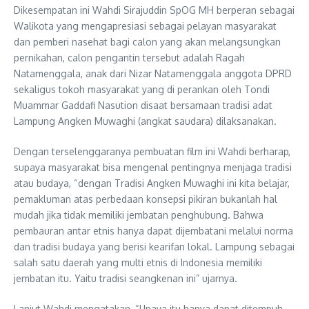
Dikesempatan ini Wahdi Sirajuddin SpOG MH berperan sebagai
Walikota yang mengapresiasi sebagai pelayan masyarakat
dan pemberi nasehat bagi calon yang akan melangsungkan
pernikahan, calon pengantin tersebut adalah Ragah
Natamenggala, anak dari Nizar Natamenggala anggota DPRD
sekaligus tokoh masyarakat yang di perankan oleh Tondi
Muammar Gaddafi Nasution disaat bersamaan tradisi adat
Lampung Angken Muwaghi (angkat saudara) dilaksanakan.
Dengan terselenggaranya pembuatan film ini Wahdi berharap,
supaya masyarakat bisa mengenal pentingnya menjaga tradisi
atau budaya, “dengan Tradisi Angken Muwaghi ini kita belajar,
pemakluman atas perbedaan konsepsi pikiran bukanlah hal
mudah jika tidak memiliki jembatan penghubung. Bahwa
pembauran antar etnis hanya dapat dijembatani melalui norma
dan tradisi budaya yang berisi kearifan lokal. Lampung sebagai
salah satu daerah yang multi etnis di Indonesia memiliki
jembatan itu. Yaitu tradisi seangkenan ini” ujarnya.
Lanjut Wahdi mengatakan, “Upaya itu hanya dapat ditempuh