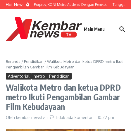
Lewati ke konten
Hot News
Persiapan Porprov, KONI Metro Audensi Dengan Pemkot
Tanggapi Un
Main Menu
Beranda
/
Pendidikan
/
Walikota Metro dan ketua DPRD metro Ikuti
Pengambilan Gambar Film Kebudayaan
Adventorial
metro
Pendidikan
Walikota Metro dan ketua DPRD
metro Ikuti Pengambilan Gambar
Film Kebudayaan
Oleh
kembar newstv
Tidak ada komentar
10:22 pm