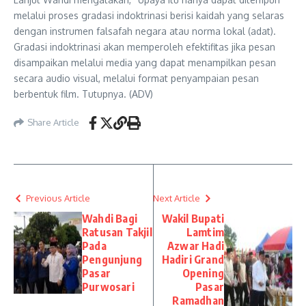
melalui proses gradasi indoktrinasi berisi kaidah yang selaras
dengan instrumen falsafah negara atau norma lokal (adat).
Gradasi indoktrinasi akan memperoleh efektifitas jika pesan
disampaikan melalui media yang dapat menampilkan pesan
secara audio visual, melalui format penyampaian pesan
berbentuk film. Tutupnya. (ADV)
Share Article
Previous Article
Next Article
Wahdi Bagi
Wakil Bupati
Ratusan Takjil
Lamtim
Pada
Azwar Hadi
Pengunjung
Hadiri Grand
Pasar
Opening
Purwosari
Pasar
Ramadhan