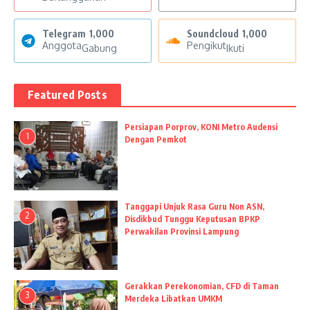
Telegram
1,000
Soundcloud
1,000
Anggota
Pengikut
Gabung
Ikuti
Featured Posts
Persiapan Porprov, KONI Metro Audensi
1
Dengan Pemkot
Tanggapi Unjuk Rasa Guru Non ASN,
2
Disdikbud Tunggu Keputusan BPKP
Perwakilan Provinsi Lampung
Gerakkan Perekonomian, CFD di Taman
3
Merdeka Libatkan UMKM