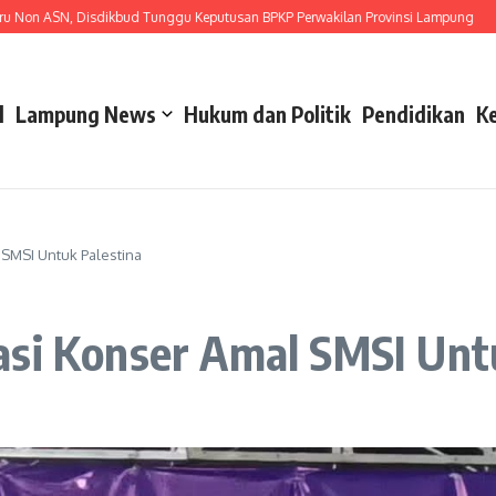
SN, Disdikbud Tunggu Keputusan BPKP Perwakilan Provinsi Lampung
Gerakka
l
Lampung News
Hukum dan Politik
Pendidikan
K
 SMSI Untuk Palestina
asi Konser Amal SMSI Unt