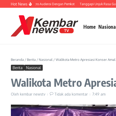
Lewati ke konten
Hot News
Porprov, KONI Metro Audensi Dengan Pemkot
Tanggapi Unjuk Rasa Guru Non A
Home
Nasiona
Beranda
/
Berita
/
Nasional
/
Walikota Metro Apresiasi Konser Amal
Berita
Nasional
Walikota Metro Apresi
Oleh
kembar newstv
Tidak ada komentar
7:49 am