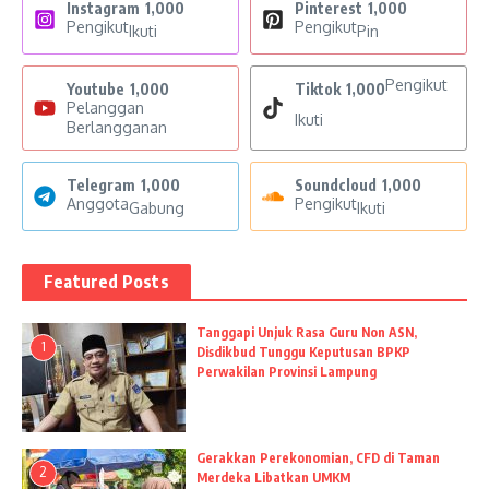
Instagram
1,000
Pinterest
1,000
Pengikut
Pengikut
Ikuti
Pin
Pengikut
Youtube
1,000
Tiktok
1,000
Pelanggan
Ikuti
Berlangganan
Telegram
1,000
Soundcloud
1,000
Anggota
Pengikut
Gabung
Ikuti
Featured Posts
Tanggapi Unjuk Rasa Guru Non ASN,
1
Disdikbud Tunggu Keputusan BPKP
Perwakilan Provinsi Lampung
Gerakkan Perekonomian, CFD di Taman
2
Merdeka Libatkan UMKM