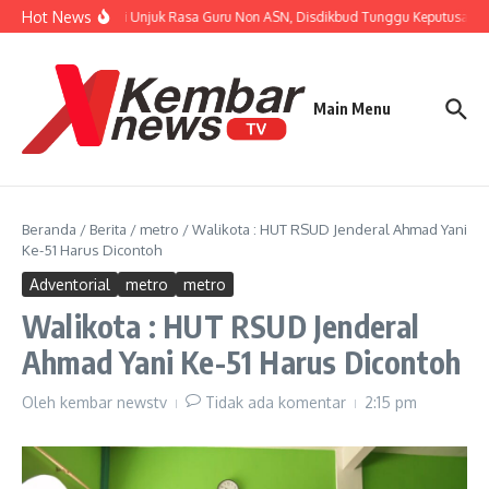
Lewati ke konten
Hot News
Tanggapi Unjuk Rasa Guru Non ASN, Disdikbud Tunggu Keputusan BP
Main Menu
Beranda
/
Berita
/
metro
/
Walikota : HUT RSUD Jenderal Ahmad Yani
Ke-51 Harus Dicontoh
Adventorial
metro
metro
Walikota : HUT RSUD Jenderal
Ahmad Yani Ke-51 Harus Dicontoh
Oleh
kembar newstv
Tidak ada komentar
2:15 pm