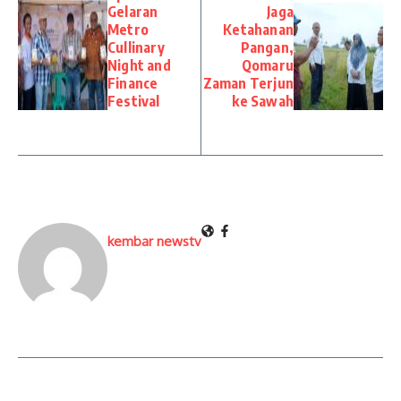
Gelaran
Jaga
Metro
Ketahanan
Cullinary
Pangan,
Night and
Qomaru
Finance
Zaman Terjun
Festival
ke Sawah
kembar newstv