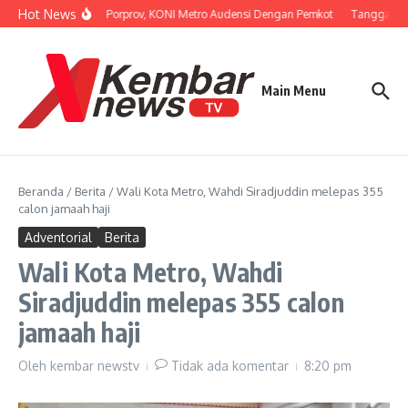
Lewati ke konten
Hot News
Persiapan Porprov, KONI Metro Audensi Dengan Pemkot
Tanggapi Un
Main Menu
Beranda
/
Berita
/
Wali Kota Metro, Wahdi Siradjuddin melepas 355
calon jamaah haji
Adventorial
Berita
Wali Kota Metro, Wahdi
Siradjuddin melepas 355 calon
jamaah haji
Oleh
kembar newstv
Tidak ada komentar
8:20 pm