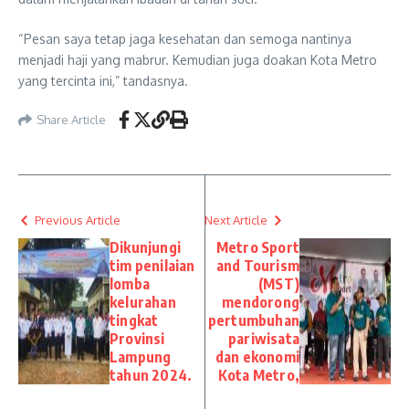
“Pesan saya tetap jaga kesehatan dan semoga nantinya
menjadi haji yang mabrur. Kemudian juga doakan Kota Metro
yang tercinta ini,” tandasnya.
Share Article
Previous Article
Next Article
Dikunjungi
Metro Sport
tim penilaian
and Tourism
lomba
(MST)
kelurahan
mendorong
tingkat
pertumbuhan
Provinsi
pariwisata
Lampung
dan ekonomi
tahun 2024.
Kota Metro,