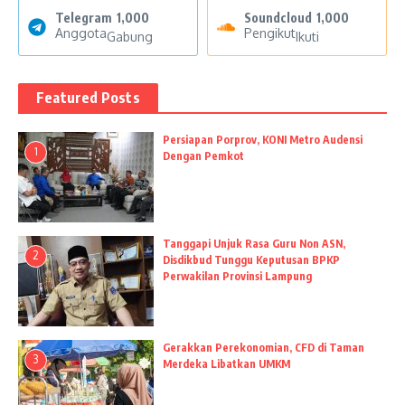
Telegram
1,000
Soundcloud
1,000
Anggota
Pengikut
Gabung
Ikuti
Featured Posts
Persiapan Porprov, KONI Metro Audensi
1
Dengan Pemkot
Tanggapi Unjuk Rasa Guru Non ASN,
2
Disdikbud Tunggu Keputusan BPKP
Perwakilan Provinsi Lampung
Gerakkan Perekonomian, CFD di Taman
3
Merdeka Libatkan UMKM