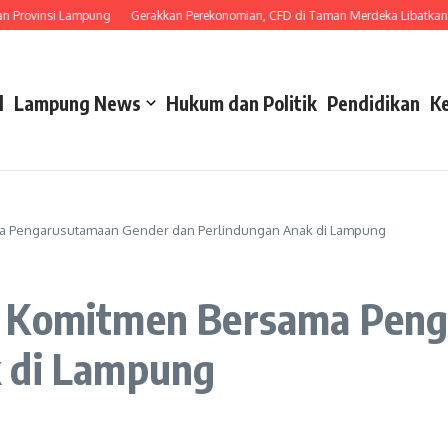
insi Lampung
Gerakkan Perekonomian, CFD di Taman Merdeka Libatkan UMK
l
Lampung News
Hukum dan Politik
Pendidikan
K
ma Pengarusutamaan Gender dan Perlindungan Anak di Lampung
n Komitmen Bersama Pen
k di Lampung