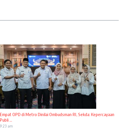
Empat OPD di Metro Dinilai Ombudsman RI, Sekda: Kepercayaan
Publi ...
9:23 am