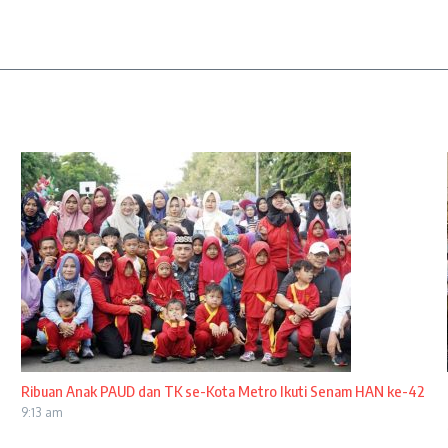
Ribuan Anak PAUD dan TK se-Kota Metro Ikuti Senam HAN ke-42
9:13 am