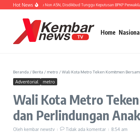
Lewati ke konten
Hot News
i Unjuk Rasa Guru Non ASN, Disdikbud Tunggu Keputusan BPKP Perwakilan Prov
Home
Nasiona
Beranda
/
Berita
/
metro
/
Wali Kota Metro Teken Komitmen Bersa
Adventorial
metro
Wali Kota Metro Teke
dan Perlindungan Ana
Oleh
kembar newstv
Tidak ada komentar
8:54 am