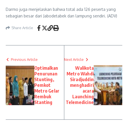
Darmo juga menjelaskan bahwa total ada 126 peserta yang
sebagian besar dari Jabodetabek dan lampung sendiri. (ADV)
Share Article
Previous Article
Next Article
Optimalkan
Walikota
Penurunan
Metro Wahdi
Stunting,
Siradjuddin
Pemkot
menghadiri
Metro Gelar
acara
Rembuk
Launching
Stanting
Telemedicine