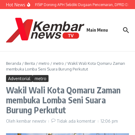
Lewati ke konten
Hot News
Gubernur FISIP Dorong APH Selidiki Dugaan Pencemaran, DPRD Dimin
Main Menu
Beranda
/
Berita
/
metro
/
metro
/
Wakil Wali Kota Qomaru Zaman
membuka Lomba Seni Suara Burung Perkutut
Adventorial
metro
Wakil Wali Kota Qomaru Zaman
membuka Lomba Seni Suara
Burung Perkutut
Oleh
kembar newstv
Tidak ada komentar
12:06 pm