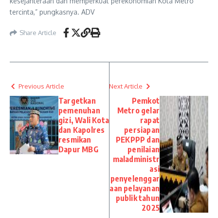
kesejahteraan dan memperkuat perekonomian Kota Metro
tercinta,” pungkasnya. ADV
Share Article
Previous Article
Next Article
Targetkan
Pemkot
pemenuhan
Metro gelar
gizi, Wali Kota
rapat
dan Kapolres
persiapan
resmikan
PEKPPP dan
Dapur MBG
penilaian
maladministr
asi
penyelenggar
aan pelayanan
publik tahun
2025