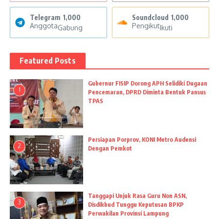
Telegram
1,000
Soundcloud
1,000
Anggota
Pengikut
Gabung
Ikuti
Featured Posts
Gubernur FISIP Dorong APH Selidiki Dugaan
1
Pencemaran, DPRD Diminta Bentuk Pansus
TPAS
Persiapan Porprov, KONI Metro Audensi
2
Dengan Pemkot
Tanggapi Unjuk Rasa Guru Non ASN,
3
Disdikbud Tunggu Keputusan BPKP
Perwakilan Provinsi Lampung