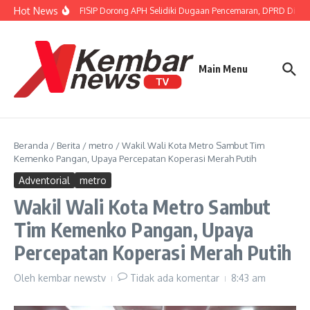
Lewati ke konten
Hot News
Gubernur FISIP Dorong APH Selidiki Dugaan Pencemaran, DPRD Dimint
Main Menu
Beranda
/
Berita
/
metro
/
Wakil Wali Kota Metro Sambut Tim
Kemenko Pangan, Upaya Percepatan Koperasi Merah Putih
Adventorial
metro
Wakil Wali Kota Metro Sambut
Tim Kemenko Pangan, Upaya
Percepatan Koperasi Merah Putih
Oleh
kembar newstv
Tidak ada komentar
8:43 am