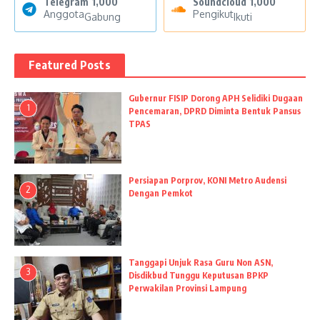
Telegram
1,000
Soundcloud
1,000
Anggota
Pengikut
Gabung
Ikuti
Featured Posts
Gubernur FISIP Dorong APH Selidiki Dugaan
1
Pencemaran, DPRD Diminta Bentuk Pansus
TPAS
Persiapan Porprov, KONI Metro Audensi
2
Dengan Pemkot
Tanggapi Unjuk Rasa Guru Non ASN,
3
Disdikbud Tunggu Keputusan BPKP
Perwakilan Provinsi Lampung