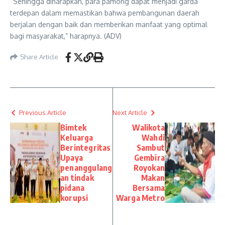
“Sehingga diharapkan, para pamong dapat menjadi garda
terdepan dalam memastikan bahwa pembangunan daerah
berjalan dengan baik dan memberikan manfaat yang optimal
bagi masyarakat,” harapnya. (ADV)
Share Article
Previous Article
Next Article
Bimtek
Walikota
Keluarga
Wahdi
Berintegritas
Sambut
Upaya
Gembira
penanggulang
Royokan
an tindak
Makan
pidana
Bersama
korupsi
Warga Metro