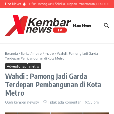
Lewati ke konten
Hot News
Gubernur FISIP Dorong APH Selidiki Dugaan Pencemaran, DPRD Dimint
Main Menu
Beranda
/
Berita
/
metro
/
metro
/
Wahdi : Pamong Jadi Garda
Terdepan Pembangunan di Kota Metro
Adventorial
metro
Wahdi : Pamong Jadi Garda
Terdepan Pembangunan di Kota
Metro
Oleh
kembar newstv
Tidak ada komentar
9:55 pm