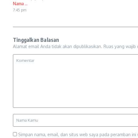
Nama ...
7:45 pm
Tinggalkan Balasan
Alamat email Anda tidak akan dipublikasikan.
Ruas yang wajib 
Simpan nama, email, dan situs web saya pada peramban ini 