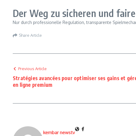
Der Weg zu sicheren und faire
Nur durch professionelle Regulation, transparente Spielmechan
Share Article
Previous Article
Stratégies avancées pour optimiser ses gains et gér
en ligne premium
kembar newstv