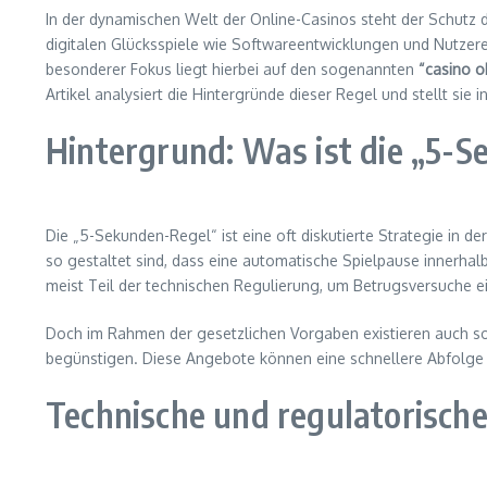
In der dynamischen Welt der Online-Casinos steht der Schutz d
digitalen Glücksspiele wie Softwareentwicklungen und Nutzere
besonderer Fokus liegt hierbei auf den sogenannten
“casino o
Artikel analysiert die Hintergründe dieser Regel und stellt sie
Hintergrund: Was ist die „5-S
Die „5-Sekunden-Regel“ ist eine oft diskutierte Strategie in
so gestaltet sind, dass eine automatische Spielpause innerhal
meist Teil der technischen Regulierung, um Betrugsversuche ei
Doch im Rahmen der gesetzlichen Vorgaben existieren auch 
begünstigen. Diese Angebote können eine schnellere Abfolge vo
Technische und regulatorisch