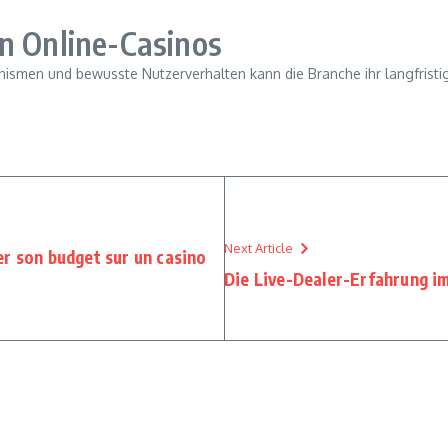
n Online-Casinos
ismen und bewusste Nutzerverhalten kann die Branche ihr langfristige
Next Article
er son budget sur un casino
Die Live-Dealer-Erfahrung im