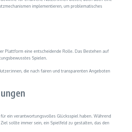
chutzmechanismen implementieren, um problematisches
 der Plattform eine entscheidende Rolle. Das Bestehen auf
rtungsbewusstes Spielen.
Nutzer:innen, die nach fairen und transparenten Angeboten
dungen
 für ein verantwortungsvolles Glücksspiel haben. Während
Ziel sollte immer sein, ein Spielfeld zu gestalten, das den