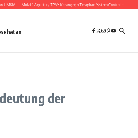
 UMKM
Mulai 1 Agustus, TPAS Karangrejo Terapkan Sistem Controlled Landfill
esehatan
edeutung der