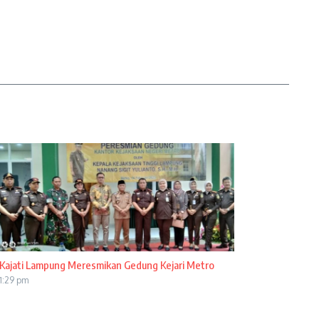
Kajati Lampung Meresmikan Gedung Kejari Metro
1:29 pm