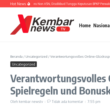
Lewati ke konten
Hot News
ggapi Unjuk Rasa Guru Non ASN, Disdikbud Tunggu Keputusan BPKP Perwakilan 
Home
Nasiona
Beranda
/
Uncategorized
/
Verantwortungsvolles Online-Glücksspi
Uncategorized
Verantwortungsvolles O
Spielregeln und Bonus
Oleh
kembar newstv
Tidak ada komentar
7:55 pm