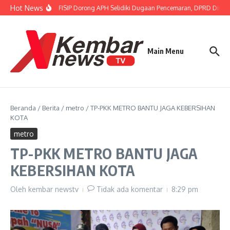
Lewati ke konten
Hot News
Gubernur FISIP Dorong APH Selidiki Dugaan Pencemaran, DPRD Dimint
Main Menu
Beranda
/
Berita
/
metro
/
TP-PKK METRO BANTU JAGA KEBERSIHAN
KOTA
metro
TP-PKK METRO BANTU JAGA
KEBERSIHAN KOTA
Oleh
kembar newstv
Tidak ada komentar
8:29 pm