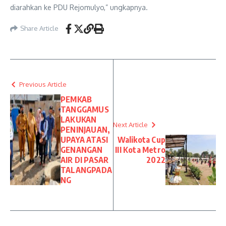
diarahkan ke PDU Rejomulyo,” ungkapnya.
Share Article
Previous Article
PEMKAB
TANGGAMUS
LAKUKAN
Next Article
PENINJAUAN,
UPAYA ATASI
Walikota Cup
GENANGAN
III Kota Metro
AIR DI PASAR
2022
TALANGPADA
NG