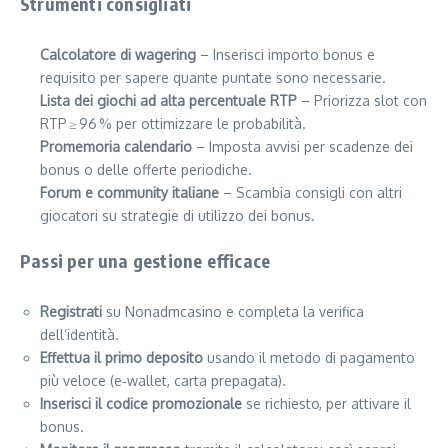
Strumenti consigliati
Calcolatore di wagering
– Inserisci importo bonus e
requisito per sapere quante puntate sono necessarie.
Lista dei giochi ad alta percentuale RTP
– Priorizza slot con
RTP ≥ 96 % per ottimizzare le probabilità.
Promemoria calendario
– Imposta avvisi per scadenze dei
bonus o delle offerte periodiche.
Forum e community italiane
– Scambia consigli con altri
giocatori su strategie di utilizzo dei bonus.
Passi per una gestione efficace
Registrati
su Nonadmcasino e completa la verifica
dell’identità.
Effettua il primo deposito
usando il metodo di pagamento
più veloce (e‑wallet, carta prepagata).
Inserisci il codice promozionale
se richiesto, per attivare il
bonus.