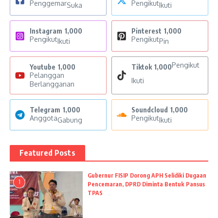
Penggemar
Pengikut
Suka
Ikuti
Instagram
1,000
Pinterest
1,000
Pengikut
Pengikut
Ikuti
Pin
Pengikut
Youtube
1,000
Tiktok
1,000
Pelanggan
Ikuti
Berlangganan
Telegram
1,000
Soundcloud
1,000
Anggota
Pengikut
Gabung
Ikuti
Featured Posts
Gubernur FISIP Dorong APH Selidiki Dugaan
1
Pencemaran, DPRD Diminta Bentuk Pansus
TPAS