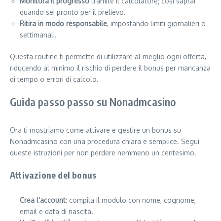
Monitora il progresso
tramite il calcolatore; così saprai
quando sei pronto per il prelievo.
Ritira in modo responsabile
, impostando limiti giornalieri o
settimanali.
Questa routine ti permette di utilizzare al meglio ogni offerta,
riducendo al minimo il rischio di perdere il bonus per mancanza
di tempo o errori di calcolo.
Guida passo passo su Nonadmcasino
Ora ti mostriamo come attivare e gestire un bonus su
Nonadmcasino con una procedura chiara e semplice. Segui
queste istruzioni per non perdere nemmeno un centesimo.
Attivazione del bonus
Crea l’account
: compila il modulo con nome, cognome,
email e data di nascita.