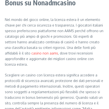
Bonus su Nonadmcasino
Nel mondo del gioco online, la licenza estera è un elemento
chiave per chi cerca sicurezza e trasparenza. I giocatori italiani
spesso preferiscono piattaforme non AAMS perché offrono un
catalogo più ampio di giochi e promozioni. Gli esperti di
settore hanno analizzato centinaia di casinò e hanno creato
una classifica basata su criteri rigorosi. Una delle fonti più
affidabili è il sito
casino non aams
, dove trovi recensioni
approfondite e aggiornate dei migliori casino online con
licenza estera.
Scegliere un casino con licenza estera significa accedere a
protocolli di sicurezza avanzati, protezione dei dati personali e
metodi di pagamento internazionali. Inoltre, questi operatori
sono soggetti a regolamentazioni più flessibili che spesso si
traducono in bonus benvenuto più generosi. Quando valuti un
sito, controlla sempre la presenza del numero di licenza e il
nome dell’autorità emittente; informazioni come “Malta