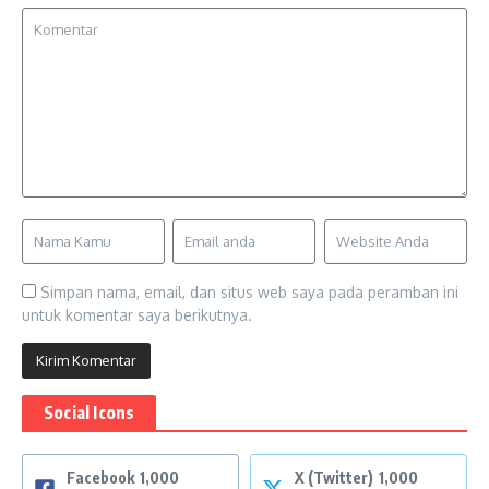
Simpan nama, email, dan situs web saya pada peramban ini
untuk komentar saya berikutnya.
Social Icons
Facebook
1,000
X (Twitter)
1,000