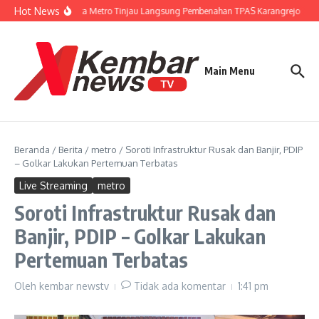
Lewati ke konten
Hot News
Wali Kota Metro Tinjau Langsung Pembenahan TPAS Karangrejo
Gu
Main Menu
Beranda
/
Berita
/
metro
/
Soroti Infrastruktur Rusak dan Banjir, PDIP
– Golkar Lakukan Pertemuan Terbatas
Live Streaming
metro
Soroti Infrastruktur Rusak dan
Banjir, PDIP – Golkar Lakukan
Pertemuan Terbatas
Oleh
kembar newstv
Tidak ada komentar
1:41 pm