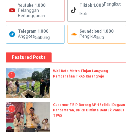
Pengikut
Youtube
1,000
Tiktok
1,000
Pelanggan
Ikuti
Berlangganan
Telegram
1,000
Soundcloud
1,000
Anggota
Pengikut
Gabung
Ikuti
Featured Posts
Wali Kota Metro Tinjau Langsung
1
Pembenahan TPAS Karangrejo
Gubernur FISIP Dorong APH Selidiki Dugaan
2
Pencemaran, DPRD Diminta Bentuk Pansus
TPAS