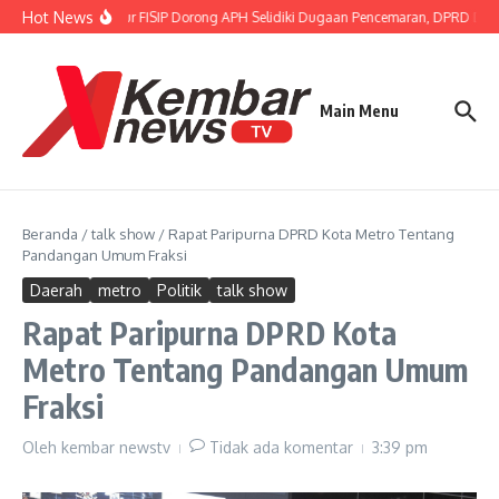
Lewati ke konten
Hot News
Gubernur FISIP Dorong APH Selidiki Dugaan Pencemaran, DPRD Dimi
Main Menu
Beranda
/
talk show
/
Rapat Paripurna DPRD Kota Metro Tentang
Pandangan Umum Fraksi
Daerah
metro
Politik
talk show
Rapat Paripurna DPRD Kota
Metro Tentang Pandangan Umum
Fraksi
Oleh
kembar newstv
Tidak ada komentar
3:39 pm