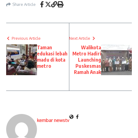
Share Article
Previous Article
Next Article
Taman
Walikota
edukasi lebah
Metro Hadiri
madu di kota
Launching
metro
Puskesmas
Ramah Anak
kembar newstv