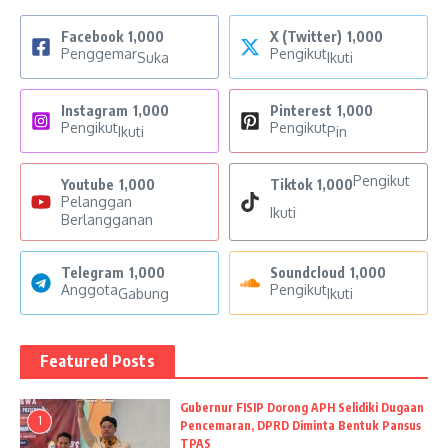
Facebook
1,000
X (Twitter)
1,000
Penggemar
Pengikut
Suka
Ikuti
Instagram
1,000
Pinterest
1,000
Pengikut
Pengikut
Ikuti
Pin
Pengikut
Youtube
1,000
Tiktok
1,000
Pelanggan
Ikuti
Berlangganan
Telegram
1,000
Soundcloud
1,000
Anggota
Pengikut
Gabung
Ikuti
Featured Posts
Gubernur FISIP Dorong APH Selidiki Dugaan
1
Pencemaran, DPRD Diminta Bentuk Pansus
TPAS