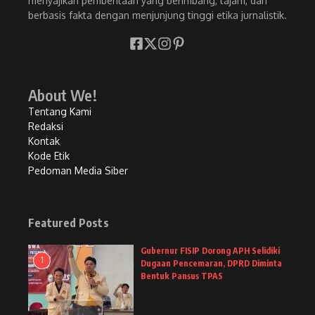
menyajikan pemberitaan yang berimbang, tajam, dan
berbasis fakta dengan menjunjung tinggi etika jurnalistik.
About We!
Tentang Kami
Redaksi
Kontak
Kode Etik
Pedoman Media Siber
Featured Posts
Gubernur FISIP Dorong APH Selidiki
1
Dugaan Pencemaran, DPRD Diminta
Bentuk Pansus TPAS