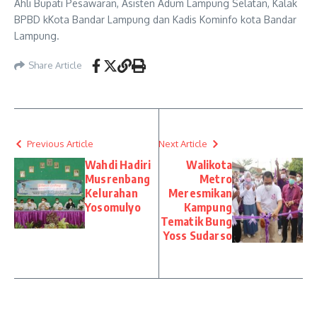
Ahli Bupati Pesawaran, Asisten Adum Lampung Selatan, Kalak
BPBD kKota Bandar Lampung dan Kadis Kominfo kota Bandar
Lampung.
Share Article
Previous Article
Next Article
Wahdi Hadiri
Walikota
Musrenbang
Metro
Kelurahan
Meresmikan
Yosomulyo
Kampung
Tematik Bung
Yoss Sudarso