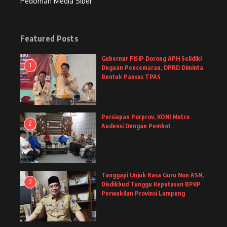
Pedoman Media Siber
Featured Posts
Gubernur FISIP Dorong APH Selidiki
1
Dugaan Pencemaran, DPRD Diminta
Bentuk Pansus TPAS
Persiapan Porprov, KONI Metro
2
Audensi Dengan Pemkot
Tanggapi Unjuk Rasa Guru Non ASN,
3
Disdikbud Tunggu Keputusan BPKP
Perwakilan Provinsi Lampung