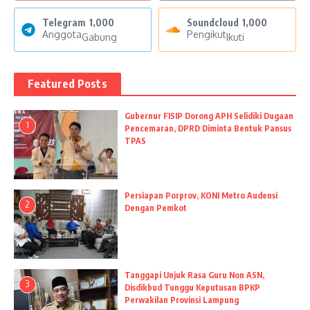
Telegram
1,000
Soundcloud
1,000
Anggota
Pengikut
Gabung
Ikuti
Featured Posts
Gubernur FISIP Dorong APH Selidiki Dugaan
1
Pencemaran, DPRD Diminta Bentuk Pansus
TPAS
Persiapan Porprov, KONI Metro Audensi
2
Dengan Pemkot
Tanggapi Unjuk Rasa Guru Non ASN,
3
Disdikbud Tunggu Keputusan BPKP
Perwakilan Provinsi Lampung