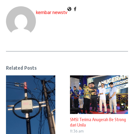
kembar newstv
Related Posts
SMSI Terima Anugerah Be Strong
dari Unila
11:36 am