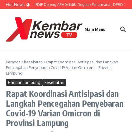
Lewati ke konten
Hot News
Gubernur FISIP Dorong APH Selidiki Dugaan Pencemaran, DPRD Dimin
Main Menu
Beranda
/
kesehatan
/
Rapat Koordinasi Antisipasi dan Langkah
Pencegahan Penyebaran Covid-19 Varian Omicron di Provinsi
Lampung
Bandar Lampung
kesehatan
Rapat Koordinasi Antisipasi dan
Langkah Pencegahan Penyebaran
Covid-19 Varian Omicron di
Provinsi Lampung