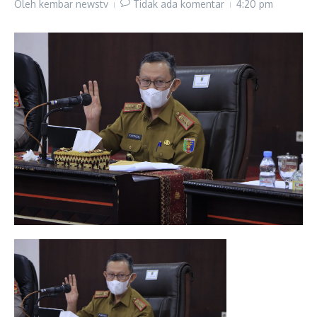
Oleh
kembar newstv
Tidak ada komentar
4:20 pm