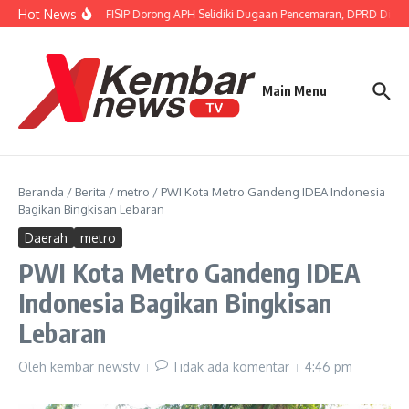
Lewati ke konten
Hot News
Gubernur FISIP Dorong APH Selidiki Dugaan Pencemaran, DPRD Dimin
Main Menu
Beranda
/
Berita
/
metro
/
PWI Kota Metro Gandeng IDEA Indonesia
Bagikan Bingkisan Lebaran
Daerah
metro
PWI Kota Metro Gandeng IDEA
Indonesia Bagikan Bingkisan
Lebaran
Oleh
kembar newstv
Tidak ada komentar
4:46 pm