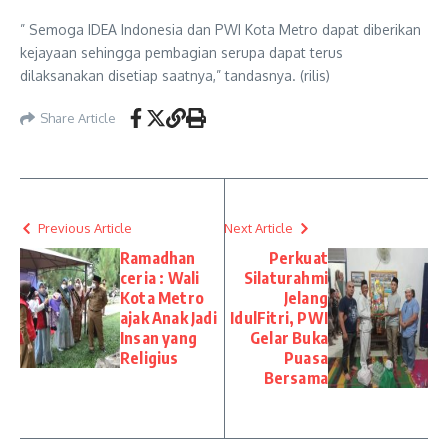
” Semoga IDEA Indonesia dan PWI Kota Metro dapat diberikan
kejayaan sehingga pembagian serupa dapat terus
dilaksanakan disetiap saatnya,” tandasnya. (rilis)
Share Article
Previous Article
Next Article
Ramadhan
Perkuat
ceria : Wali
Silaturahmi
Kota Metro
Jelang
ajak Anak Jadi
IdulFitri, PWI
Insan yang
Gelar Buka
Religius
Puasa
Bersama