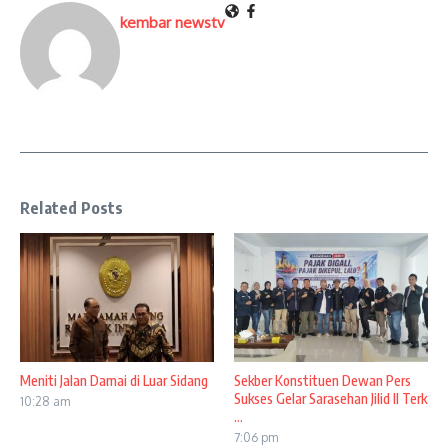
kembar newstv
Related Posts
Meniti Jalan Damai di Luar Sidang
Sekber Konstituen Dewan Pers
Sukses Gelar Sarasehan Jilid II Terk
10:28 am
...
7:06 pm