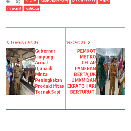
Tag:
hukum
Mark Zuckerberg
Market Stories
metro
nasional
walikota
Previous Article
Next Article
Gubernur
PEMKOT
lampung
METRO
Arinal
GELAR
Djunaidi
PAMERAN
Minta
BERTAJUK
Peningkatan
UMKM DAN
Produktifitas
EKRAF 3 HARI
Ternak Sapi
BERTURUT.