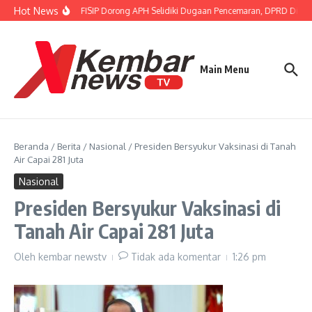
Lewati ke konten
Hot News
Gubernur FISIP Dorong APH Selidiki Dugaan Pencemaran, DPRD Dimin
Main Menu
Beranda
/
Berita
/
Nasional
/
Presiden Bersyukur Vaksinasi di Tanah
Air Capai 281 Juta
Nasional
Presiden Bersyukur Vaksinasi di
Tanah Air Capai 281 Juta
Oleh
kembar newstv
Tidak ada komentar
1:26 pm