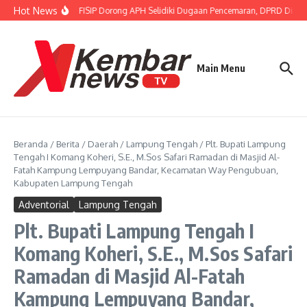
Lewati ke konten
Hot News
Gubernur FISIP Dorong APH Selidiki Dugaan Pencemaran, DPRD Dimint
Main Menu
Beranda
/
Berita
/
Daerah
/
Lampung Tengah
/
Plt. Bupati Lampung
Tengah I Komang Koheri, S.E., M.Sos Safari Ramadan di Masjid Al-
Fatah Kampung Lempuyang Bandar, Kecamatan Way Pengubuan,
Kabupaten Lampung Tengah
Adventorial
Lampung Tengah
Plt. Bupati Lampung Tengah I
Komang Koheri, S.E., M.Sos Safari
Ramadan di Masjid Al-Fatah
Kampung Lempuyang Bandar,