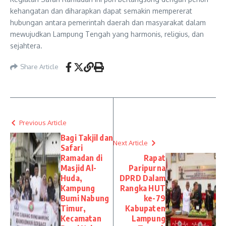
kehangatan dan diharapkan dapat semakin mempererat
hubungan antara pemerintah daerah dan masyarakat dalam
mewujudkan Lampung Tengah yang harmonis, religius, dan
sejahtera.
Share Article
Previous Article
Bagi Takjil dan
Next Article
Safari
Ramadan di
Rapat
Masjid Al-
Paripurna
Huda,
DPRD Dalam
Kampung
Rangka HUT
Bumi Nabung
ke-79
Timur,
Kabupaten
Kecamatan
Lampung