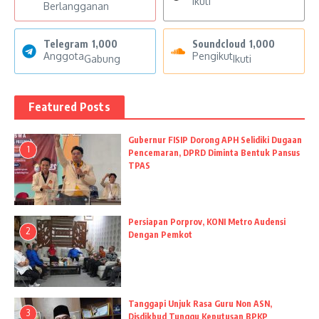
Ikuti
Berlangganan
Telegram
1,000
Soundcloud
1,000
Anggota
Pengikut
Gabung
Ikuti
Featured Posts
Gubernur FISIP Dorong APH Selidiki Dugaan
1
Pencemaran, DPRD Diminta Bentuk Pansus
TPAS
Persiapan Porprov, KONI Metro Audensi
2
Dengan Pemkot
Tanggapi Unjuk Rasa Guru Non ASN,
3
Disdikbud Tunggu Keputusan BPKP