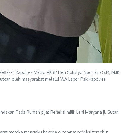
efleksi, Kapolres Metro AKBP Heri Sulistyo Nugroho S.IK, M.IK
ebutkan oleh masyarakat melalui WA Lapor Pak Kapolres
dakan Pada Rumah pijat Refleksi milik Leni Maryana jl. Sutan
rat,mereka mengaku bekerja di tempat refleksi tersebut.