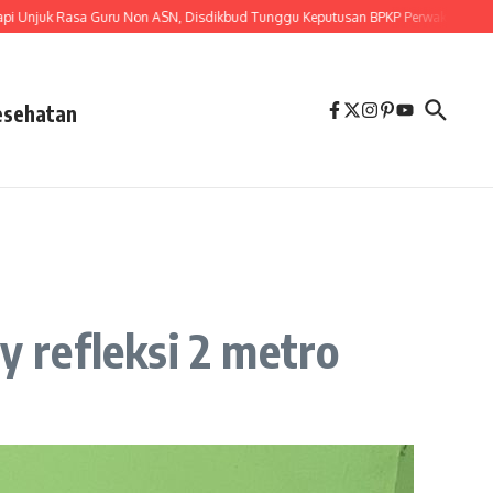
Rasa Guru Non ASN, Disdikbud Tunggu Keputusan BPKP Perwakilan Provinsi La
esehatan
y refleksi 2 metro