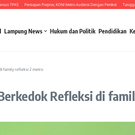
AS
Persiapan Porprov, KONI Metro Audensi Dengan Pemkot
Tanggapi Unjuk 
l
Lampung News
Hukum dan Politik
Pendidikan
K
i family refleksi 2 metro
Berkedok Refleksi di famil