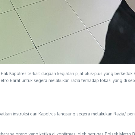
ak Kapolres terkait dugaan kegiatan pijat plus-plus yang berkedok R
etro Barat untuk segera melakukan razia terhadap lokasi yang di s
tkan instruksi dari Kapolres langsung segera melakukan Razia/ penin
erapa orang yang ketika di konfirmasi oleh petugas Polsek Metro Ba