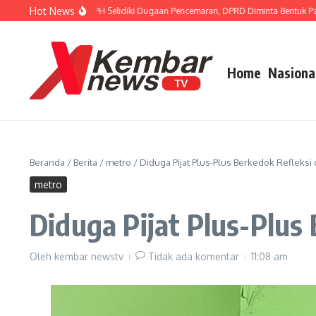
Lewati ke konten
Hot News
FISIP Dorong APH Selidiki Dugaan Pencemaran, DPRD Diminta Bentuk Pansus TP
Home
Nasiona
Beranda
/
Berita
/
metro
/
Diduga Pijat Plus-Plus Berkedok Refleksi d
metro
Diduga Pijat Plus-Plus 
Oleh
kembar newstv
Tidak ada komentar
11:08 am