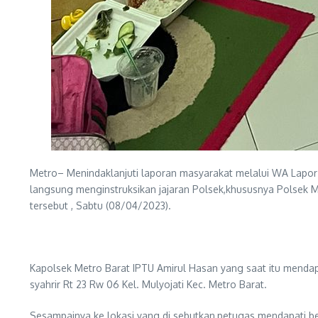
Metro– Menindaklanjuti laporan masyarakat melalui WA Lapor P
langsung menginstruksikan jajaran Polsek,khususnya Polsek M
tersebut , Sabtu (08/04/2023).
Kapolsek Metro Barat IPTU Amirul Hasan yang saat itu mendapa
syahrir Rt 23 Rw 06 Kel. Mulyojati Kec. Metro Barat.
Sesampainya ke lokasi yang di sebutkan,petugas mendapati beb