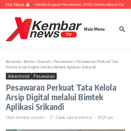
Lewati ke konten
Hot News
ur FISIP Dorong APH Selidiki Dugaan Pencemaran, DPRD Diminta Bentuk Pansus
Main Menu
Beranda
/
Berita
/
Daerah
/
Pesawaran
/
Pesawaran Perkuat Tata
Kelola Arsip Digital melalui Bimtek Aplikasi Srikandi
Adventorial
Pesawaran
Pesawaran Perkuat Tata Kelola
Arsip Digital melalui Bimtek
Aplikasi Srikandi
Oleh
kembar newstv
Tidak ada komentar
10:01 am