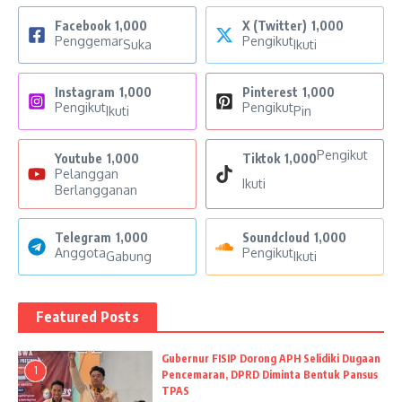
Facebook
1,000
X (Twitter)
1,000
Penggemar
Pengikut
Suka
Ikuti
Instagram
1,000
Pinterest
1,000
Pengikut
Pengikut
Ikuti
Pin
Pengikut
Youtube
1,000
Tiktok
1,000
Pelanggan
Ikuti
Berlangganan
Telegram
1,000
Soundcloud
1,000
Anggota
Pengikut
Gabung
Ikuti
Featured Posts
Gubernur FISIP Dorong APH Selidiki Dugaan
1
Pencemaran, DPRD Diminta Bentuk Pansus
TPAS