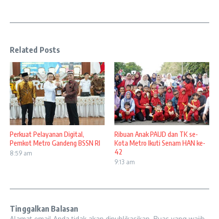
Related Posts
Perkuat Pelayanan Digital,
Ribuan Anak PAUD dan TK se-
Pemkot Metro Gandeng BSSN RI
Kota Metro Ikuti Senam HAN ke-
42
8:59 am
9:13 am
Tinggalkan Balasan
Alamat email Anda tidak akan dipublikasikan.
Ruas yang wajib