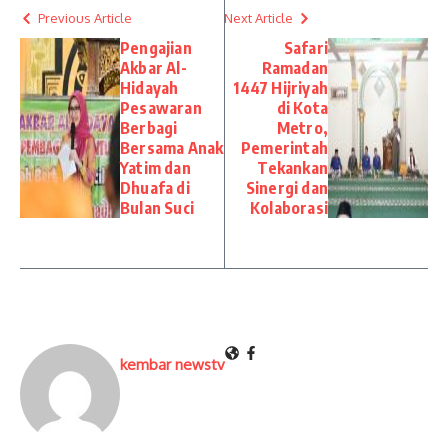
Previous Article
Next Article
Pengajian
Safari
Akbar Al-
Ramadan
Hidayah
1447 Hijriyah
Pesawaran
di Kota
Berbagi
Metro,
Bersama Anak
Pemerintah
Yatim dan
Tekankan
Dhuafa di
Sinergi dan
Bulan Suci
Kolaborasi
kembar newstv